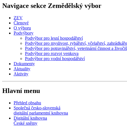
Navigace sekce
Zemědělský výbor
ZEV
Členové
O výboru
Podvýbory
Podvýbor pro lesní hospodářství
Podvýbor pro myslivost, rybářství, včelařství, zahrádkářst
Podvýbor pro potravinářství, veterinární činnost a živoč
Podvýbor pro rozvoj venkova
Podvýbor pro vodní hospodářství
Dokumenty
Aktuality
Aktivity
Hlavní menu
Přehled obsahu
Společná česko-slovenská
digitální parlamentní knihovna
Digitální knihovna
České sněmy