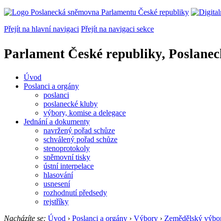
Přejít na hlavní navigaci
Přejít na navigaci sekce
Parlament České republiky, Poslane
Úvod
Poslanci a orgány
poslanci
poslanecké kluby
výbory, komise a delegace
Jednání a dokumenty
navržený pořad schůze
schválený pořad schůze
stenoprotokoly
sněmovní tisky
ústní interpelace
hlasování
usnesení
rozhodnutí předsedy
rejstříky
Nacházíte se:
Úvod
›
Poslanci a orgány
›
Výbory
›
Zemědělský výbo