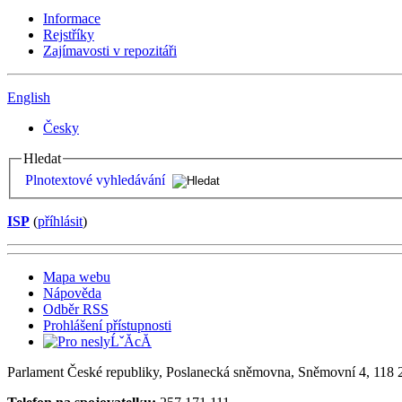
Informace
Rejstříky
Zajímavosti v repozitáři
English
Česky
Hledat
Plnotextové vyhledávání
ISP
(
příhlásit
)
Mapa webu
Nápověda
Odběr RSS
Prohlášení přístupnosti
Parlament České republiky, Poslanecká sněmovna, Sněmovní 4, 118 2