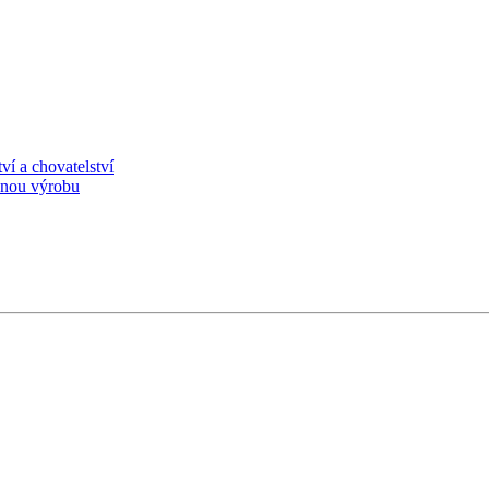
ví a chovatelství
išnou výrobu