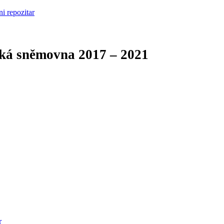
cká sněmovna
2017 – 2021
r