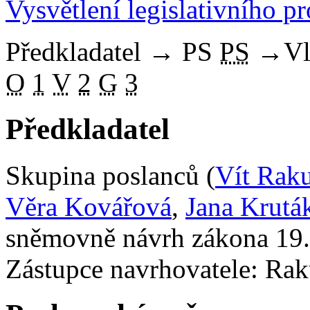
Vysvětlení legislativního p
Předkladatel
→
PS
PS
→
Vl
O
1
V
2
G
3
Předkladatel
Skupina poslanců (
Vít Rak
Věra Kovářová
,
Jana Krutá
sněmovně návrh zákona 19.
Zástupce navrhovatele: Raku