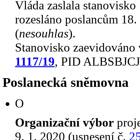
Vláda zaslala stanovisko
rozesláno poslancům 18. 
(
nesouhlas
).
Stanovisko zaevidováno
1117/19
, PID ALBSBJCJ
Poslanecká sněmovna
O
Organizační výbor
proj
9. 1. 2020 (usnesení č.
2