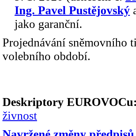
Ing. Pavel Pustějovský
a
jako garanční.
Projednávání sněmovního t
volebního období.
Deskriptory EUROVOCu
živnost
Navržené změny předpisů