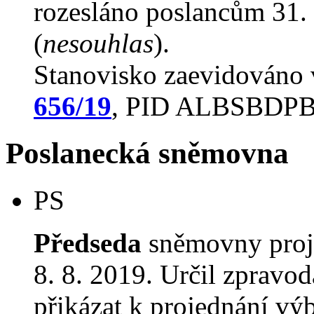
rozesláno poslancům 31. 
(
nesouhlas
).
Stanovisko zaevidováno
656/19
, PID ALBSBDP
Poslanecká sněmovna
PS
Předseda
sněmovny proj
8. 8. 2019. Určil zpravod
přikázat k projednání v