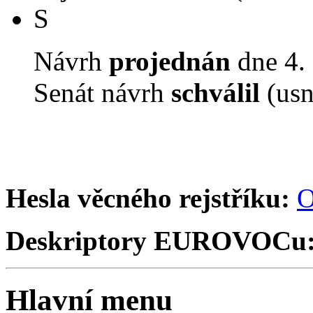
S
Návrh
projednán
dne 4. 
Senát návrh
schválil
(usn
Hesla věcného rejstříku:
O
Deskriptory EUROVOCu
Hlavní menu