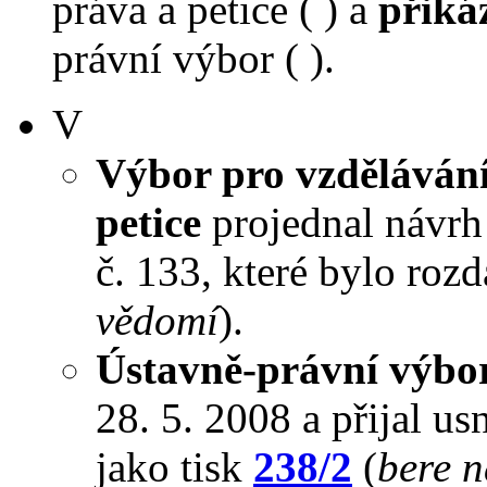
práva a petice ( ) a
přiká
právní výbor ( ).
V
Výbor pro vzdělávání,
petice
projednal návrh 
č. 133, které bylo roz
vědomí
).
Ústavně-právní výbo
28. 5. 2008 a přijal us
jako tisk
238/2
(
bere 