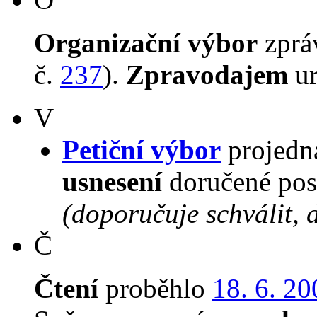
Organizační výbor
zpr
č.
237
).
Zpravodajem
u
V
Petiční výbor
projedna
usnesení
doručené pos
(doporučuje schválit, 
Č
Čtení
proběhlo
18. 6. 20