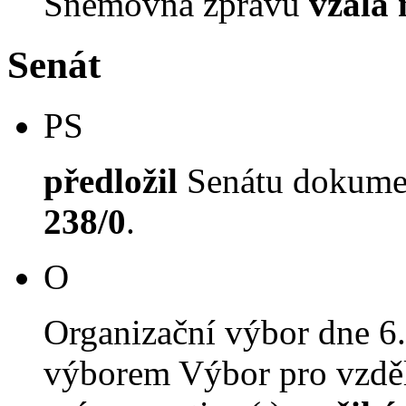
Sněmovna zprávu
vzala
Senát
PS
předložil
Senátu dokument
238/0
.
O
Organizační výbor dne 6
výborem Výbor pro vzdělá