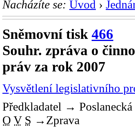
Nacházíte se:
Úvod
›
Jedná
Sněmovní tisk
466
Souhr. zpráva o činno
práv za rok 2007
Vysvětlení legislativního p
Předkladatel
→
Poslaneck
O
V
S
→
Zprava