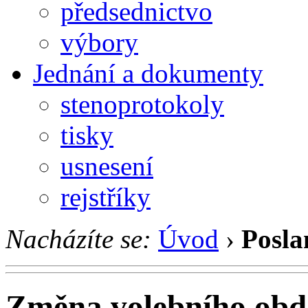
předsednictvo
výbory
Jednání a dokumenty
stenoprotokoly
tisky
usnesení
rejstříky
Nacházíte se:
Úvod
›
Posla
Změna volebního obd