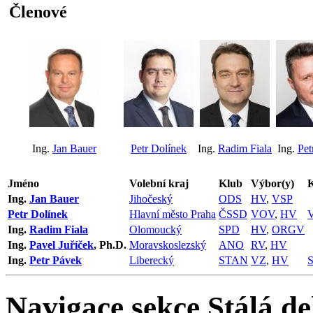
Členové
Ing.
Jan Bauer
Petr Dolínek
Ing.
Radim Fiala
Ing.
Pet
Jméno
Volební kraj
Klub
Výbor(y)
Ing.
Jan Bauer
Jihočeský
ODS
HV
,
VSP
Petr Dolínek
Hlavní město Praha
ČSSD
VOV
,
HV
Ing.
Radim Fiala
Olomoucký
SPD
HV
,
ORGV
Ing.
Pavel Juříček
, Ph.D.
Moravskoslezský
ANO
RV
,
HV
Ing.
Petr Pávek
Liberecký
STAN
VZ
,
HV
Navigace sekce
Stálá de