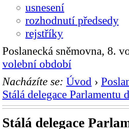
usnesení
rozhodnutí předsedy
rejstříky
Poslanecká sněmovna, 8. v
volební období
Nacházíte se:
Úvod
›
Posla
Stálá delegace Parlamentu 
Stálá delegace Parla