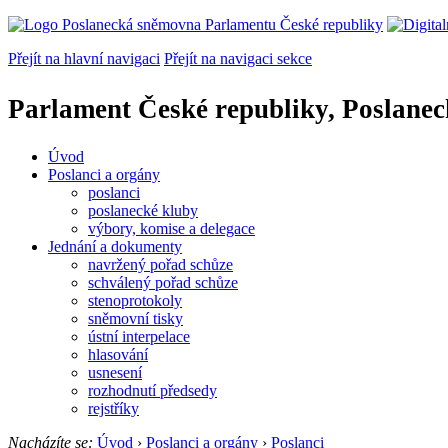
Přejít na hlavní navigaci
Přejít na navigaci sekce
Parlament České republiky, Poslane
Úvod
Poslanci a orgány
poslanci
poslanecké kluby
výbory, komise a delegace
Jednání a dokumenty
navržený pořad schůze
schválený pořad schůze
stenoprotokoly
sněmovní tisky
ústní interpelace
hlasování
usnesení
rozhodnutí předsedy
rejstříky
Nacházíte se:
Úvod
›
Poslanci a orgány
›
Poslanci