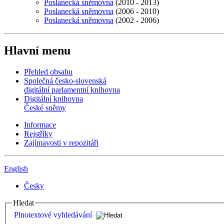
Poslanecká sněmovna
(2010 - 2013)
Poslanecká sněmovna
(2006 - 2010)
Poslanecká sněmovna
(2002 - 2006)
Hlavní menu
Přehled obsahu
Společná česko-slovenská
digitální parlamentní knihovna
Digitální knihovna
České sněmy
Informace
Rejstříky
Zajímavosti v repozitáři
English
Česky
Hledat
Plnotextové vyhledávání