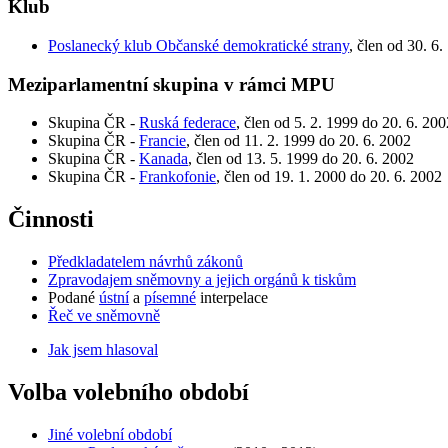
Klub
Poslanecký klub Občanské demokratické strany
, člen od 30. 6
Meziparlamentní skupina v rámci MPU
Skupina ČR -
Ruská federace
, člen od 5. 2. 1999 do 20. 6. 200
Skupina ČR -
Francie
, člen od 11. 2. 1999 do 20. 6. 2002
Skupina ČR -
Kanada
, člen od 13. 5. 1999 do 20. 6. 2002
Skupina ČR -
Frankofonie
, člen od 19. 1. 2000 do 20. 6. 2002
Činnosti
Předkladatelem návrhů zákonů
Zpravodajem sněmovny a jejich orgánů k tiskům
Podané
ústní
a
písemné
interpelace
Řeč ve sněmovně
Jak jsem hlasoval
Volba volebního období
Jiné volební období