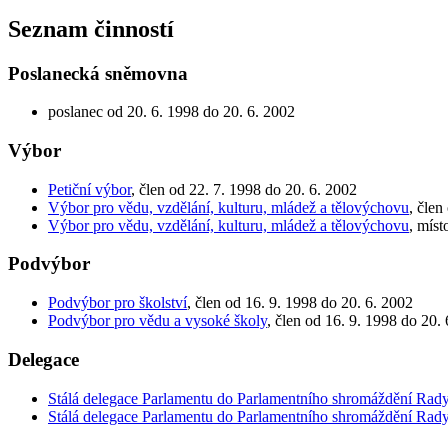
Seznam činností
Poslanecká sněmovna
poslanec od 20. 6. 1998 do 20. 6. 2002
Výbor
Petiční výbor
, člen od 22. 7. 1998 do 20. 6. 2002
Výbor pro vědu, vzdělání, kulturu, mládež a tělovýchovu
, člen
Výbor pro vědu, vzdělání, kulturu, mládež a tělovýchovu
, míst
Podvýbor
Podvýbor pro školství
, člen od 16. 9. 1998 do 20. 6. 2002
Podvýbor pro vědu a vysoké školy
, člen od 16. 9. 1998 do 20.
Delegace
Stálá delegace Parlamentu do Parlamentního shromáždění Rad
Stálá delegace Parlamentu do Parlamentního shromáždění Rad