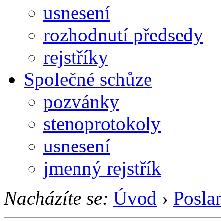
usnesení
rozhodnutí předsedy
rejstříky
Společné schůze
pozvánky
stenoprotokoly
usnesení
jmenný rejstřík
Nacházíte se:
Úvod
›
Posla