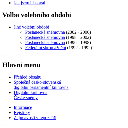
Jak jsem hlasoval
Volba volebního období
Jiné volební období
Poslanecká sněmovna
(2002 - 2006)
Poslanecká sněmovna
(1998 - 2002)
Poslanecká sněmovna
(1996 - 1998)
Federální shromáždění
(1992 - 1992)
Hlavní menu
Přehled obsahu
Společná česko-slovenská
digitální parlamentní knihovna
Digitální knihovna
České sněmy
Informace
Rejstříky
Zajímavosti v repozitáři