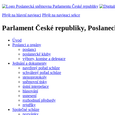
Přejít na hlavní navigaci
Přejít na navigaci sekce
Parlament České republiky, Poslane
Úvod
Poslanci a orgány
poslanci
poslanecké kluby
výbory, komise a delegace
Jednání a dokumenty
navržený pořad schůze
schválený pořad schůze
stenoprotokoly
sněmovní tisky
ústní interpelace
hlasování
usnesení
rozhodnutí předsedy
rejstříky
Společné schůze
pozvánky