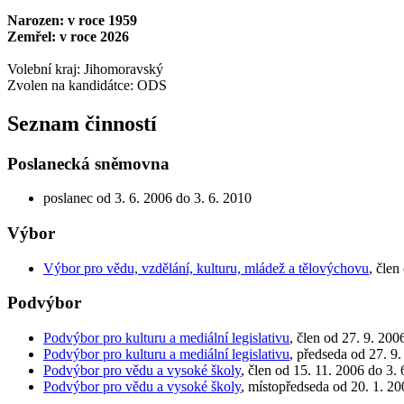
Narozen: v roce 1959
Zemřel: v roce 2026
Volební kraj: Jihomoravský
Zvolen na kandidátce: ODS
Seznam činností
Poslanecká sněmovna
poslanec od 3. 6. 2006 do 3. 6. 2010
Výbor
Výbor pro vědu, vzdělání, kulturu, mládež a tělovýchovu
, člen
Podvýbor
Podvýbor pro kulturu a mediální legislativu
, člen od 27. 9. 200
Podvýbor pro kulturu a mediální legislativu
, předseda od 27. 9
Podvýbor pro vědu a vysoké školy
, člen od 15. 11. 2006 do 3.
Podvýbor pro vědu a vysoké školy
, místopředseda od 20. 1. 20