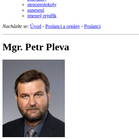
stenoprotokoly
usnesení
jmenný rejstřík
Nacházíte se:
Úvod
›
Poslanci a orgány
›
Poslanci
Mgr. Petr Pleva