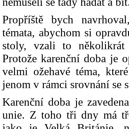
nemuseli se tady hádat a bít
Propříště bych navrhova
témata, abychom si opravdu
stoly, vzali to několikrát
Protože karenční doba je op
velmi ožehavé téma, které
jenom v rámci srovnání se 
Karenční doba je zaveden
unie. Z toho tři dny má t
jako je Velká Británie, 