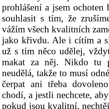
prohlášení a jsem ochoten 
souhlasit s tím, že zruším
vážím všech kvalitních zaměs
jako křivdu. Ale i cítím a s
už s tím něco udělej, vžd
makat za něj. Nikdo tu p
neudělá, takže to musí odnést
čerpat ani třeba dovolen
chodí, a jestli nechcete, aby
pokud jsou kvalitní, nechtějí