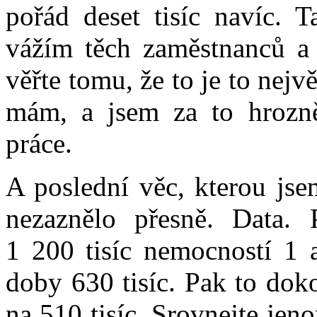
pořád deset tisíc navíc. T
vážím těch zaměstnanců a 
věřte tomu, že to je to nejv
mám, a jsem za to hrozně
práce.
A poslední věc, kterou jse
nezaznělo přesně. Data.
1 200 tisíc nemocností 1 
doby 630 tisíc. Pak to dok
na 510 tisíc. Srovnejte jeno