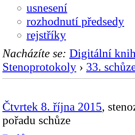
usnesení
rozhodnutí předsedy
rejstříky
Nacházíte se:
Digitální kni
Stenoprotokoly
›
33. schůz
Čtvrtek 8. října 2015
, sten
pořadu schůze