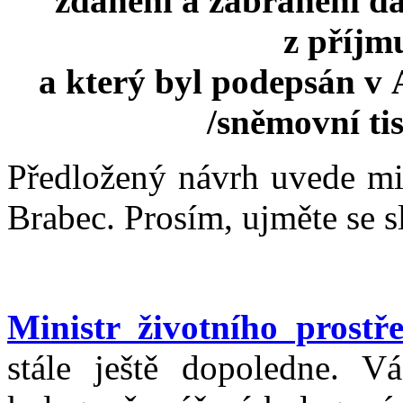
zdanění a zabránění d
z příjm
a který byl podepsán v 
/sněmovní tis
Předložený návrh uvede min
Brabec. Prosím, ujměte se s
Ministr životního prost
stále ještě dopoledne. Vá