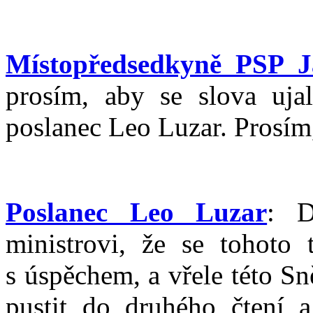
Místopředsedkyně PSP J
prosím, aby se slova uja
poslanec Leo Luzar. Prosím
Poslanec Leo Luzar
: D
ministrovi, že se tohoto 
s úspěchem, a vřele této S
pustit do druhého čtení a