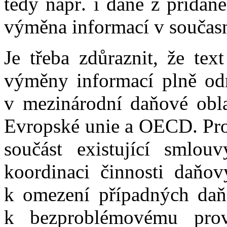
tedy např. i daně z přidan
výměna informací v současn
Je třeba zdůraznit, že tex
výměny informací plně odr
v mezinárodní daňové obla
Evropské unie a OECD. Prot
součást existující smlouv
koordinaci činnosti daňov
k omezení případných daňo
k bezproblémovému prov