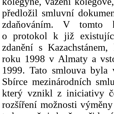
kolegyně, vážení kolegové,
předložil smluvní dokumen
zdaňováním. V tomto k
o protokol k již existuj
zdanění s Kazachstánem, 
roku 1998 v Almaty a vsto
1999. Tato smlouva byla 
Sbírce mezinárodních smlu
který vznikl z iniciativy 
rozšíření možnosti výměny 