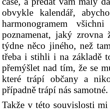
čase, a předat vám malý dá
obvykle kalendář, abych
harmonogramem všichni
poznamenat, jaký zrovna ž
týdne něco jiného, než tam
třeba i stihli i na základě 
přemýšlet nad tím, že se 
které trápí občany a niko
případně trápí nás samotné.
Takže v této souvislosti m