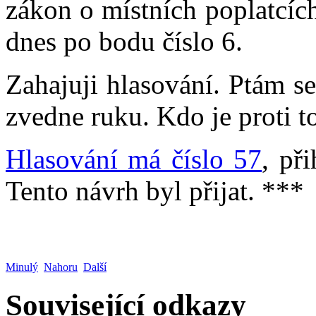
zákon o místních poplatcích
dnes po bodu číslo 6.
Zahajuji hlasování. Ptám se,
zvedne ruku. Kdo je proti 
Hlasování má číslo 57
, př
Tento návrh byl přijat. ***
Minulý
Nahoru
Další
Související odkazy