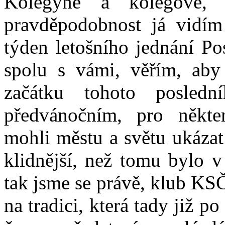
Kolegyně a kolegové, 
pravděpodobnost já vidím
týden letošního jednání P
spolu s vámi, věřím, aby
začátku tohoto posled
předvánočním, pro někt
mohli městu a světu ukázat 
klidnější, než tomu bylo v
tak jsme se právě, klub KSČ
na tradici, která tady již 