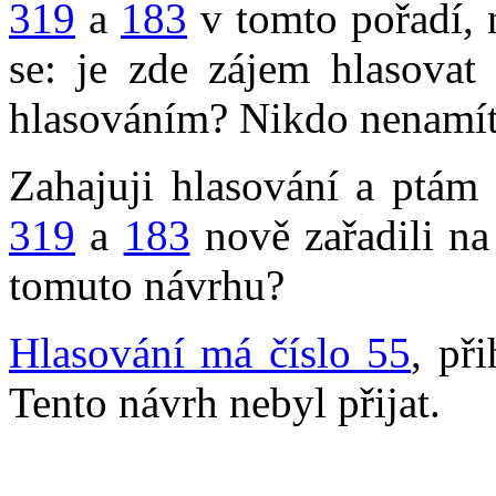
319
a
183
v tomto pořadí, 
se: je zde zájem hlasova
hlasováním? Nikdo nenamítá
Zahajuji hlasování a ptám 
319
a
183
nově zařadili na
tomuto návrhu?
Hlasování má číslo 55
, př
Tento návrh nebyl přijat.