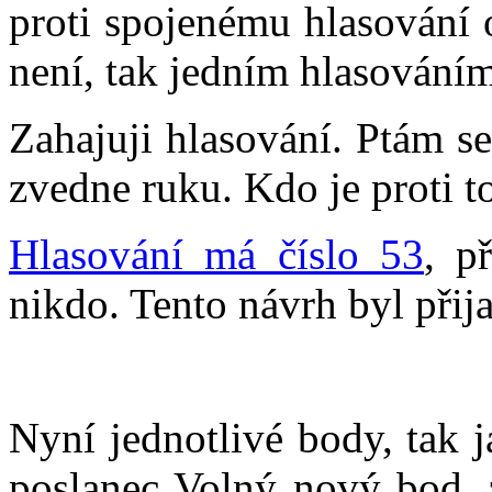
proti spojenému hlasování 
není, tak jedním hlasováním
Zahajuji hlasování. Ptám se,
zvedne ruku. Kdo je proti 
Hlasování má číslo 53
, p
nikdo. Tento návrh byl přija
Nyní jednotlivé body, tak 
poslanec Volný nový bod, 