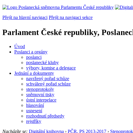
Přejít na hlavní navigaci
Přejít na navigaci sekce
Parlament České republiky, Poslane
Úvod
Poslanci a orgány
poslanci
poslanecké kluby
výbory, komise a delegace
Jednání a dokumenty
navržený pořad schůze
schválený pořad schůze
stenoprotokoly
sněmovní tisky
ústní interpelace
hlasování
usnesení
rozhodnutí předsedy
rejstříky
Nacházíte se:
Digitální knihovna
›
PČR, PS 2013-2017
›
Stenoprotok