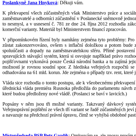
Poslankyně Jana Hnyková
: Děkuji vám.
K překvapení všech zúčastněných však Ministerstvo práce a sociáln
zaměstnavatelé a odborníci zúčastnění v Poslanecké sněmovně jednoz
to nesmysl, a v usnesení č. 781 ze dne 24. října 2012 rozhodla zák
komerční varianty. Materiál byl Ministerstvem financí zpracován.
V připomínkovém řízení byly namítány zejména tyto problémy: Pro za
zůstat zakonzervováno, ovšem s inflační doložkou a potom bude z
spoluúčasti a dopady na zaměstnavatelskou sféru. Přímé postaven
spravujících stávající systém, která si osvojuje například právo ro
pojišťovnami vykonává pouze Česká národní banka a tu zajímá jejich
možností je rovnou soudní spor. Z hlediska veřejných rozpočtů se
odhadována na 61 mld. korun. Jde zejména o případy tzv. rent, které
Vláda sice rozhodla o tomto postupu, ale k všeobecnému překvapení n
úřednická vláda premiéra Rusnoka předložila do parlamentu návrh zá
které budou předloženy nové vládě. (Poslanci se baví v lavicích.)
Popsány v něm jsou tři možné varianty. Takzvaný dávkový systém 
Veřejnoprávní pojištění ze všech tří variant se řadě zúčastněných jeví
a navazuje na předchozí právní úpravu, čímž se vyhýbá obdobné pasti
Místopředseda PSP Petr Gazdík
: Omlouvám se, ale znovu prosím pa