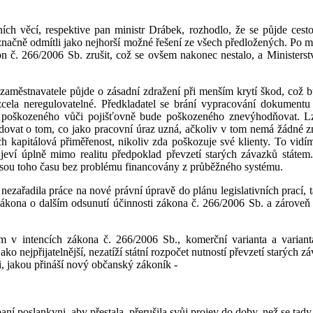
ích věcí, respektive pan ministr Drábek, rozhodlo, že se půjde ces
načně odmítli jako nejhorší možné řešení ze všech předložených. Po mn
on č. 266/2006 Sb. zrušit, což se ovšem nakonec nestalo, a Minister
městnavatele půjde o zásadní zdražení při menším krytí škod, což bu
cela neregulovatelné. Předkladatel se brání vypracování dokumentu
í poškozeného vůči pojišťovně bude poškozeného znevýhodňovat. Lz
zhodovat o tom, co jako pracovní úraz uzná, ačkoliv v tom nemá žádné z
 kapitálová přiměřenost, nikoliv zda poškozuje své klienty. To vidím
 jeví úplně mimo realitu předpoklad převzetí starých závazků státe
 jsou toho času bez problému financovány z průběžného systému.
ezařadila práce na nové právní úpravě do plánu legislativních prací, 
kona o dalším odsunutí účinnosti zákona č. 266/2006 Sb. a zároveň ul
v intencích zákona č. 266/2006 Sb., komerční varianta a varianta v
 jako nejpřijatelnější, nezatíží státní rozpočet nutností převzetí starý
, jakou přináší nový občanský zákoník -
ní poslankyni, aby přestala, přerušila svůj projev do doby, než se tady