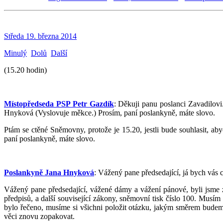
Středa 19. března 2014
Minulý
Dolů
Další
(15.20 hodin)
Místopředseda PSP Petr Gazdík
: Děkuji panu poslanci Zavadilovi
Hnyková (Vyslovuje měkce.) Prosím, paní poslankyně, máte slovo.
Ptám se ctěné Sněmovny, protože je 15.20, jestli bude souhlasit,
paní poslankyně, máte slovo.
Poslankyně Jana Hnyková
: Vážený pane předsedající, já bych vás c
Vážený pane předsedající, vážené dámy a vážení pánové, byli jsme
předpisů, a další související zákony, sněmovní tisk číslo 100. Musím
bylo řečeno, musíme si všichni položit otázku, jakým směrem budeme 
věci znovu zopakovat.