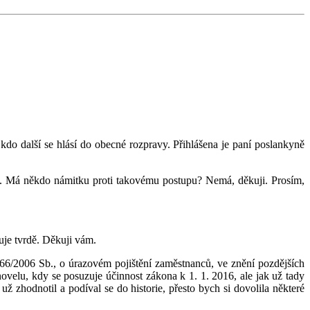
do další se hlásí do obecné rozpravy. Přihlášena je paní poslankyně
m. Má někdo námitku proti takovému postupu? Nemá, děkuji. Prosím,
vuje tvrdě. Děkuji vám.
6/2006 Sb., o úrazovém pojištění zaměstnanců, ve znění pozdějších
novelu, kdy se posuzuje účinnost zákona k 1. 1. 2016, ale jak už tady
 zhodnotil a podíval se do historie, přesto bych si dovolila některé