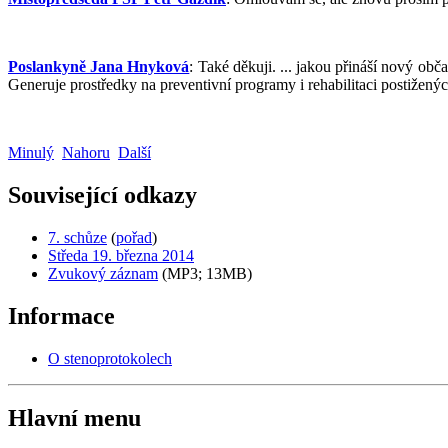
Poslankyně Jana Hnyková
: Také děkuji. ... jakou přináší nový ob
Generuje prostředky na preventivní programy i rehabilitaci postižený
Minulý
Nahoru
Další
Související odkazy
7. schůze
(
pořad
)
Středa 19. března 2014
Zvukový záznam
(MP3; 13MB)
Informace
O stenoprotokolech
Hlavní menu