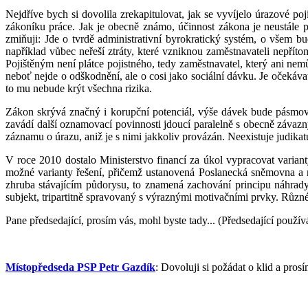
Nejdříve bych si dovolila zrekapitulovat, jak se vyvíjelo úrazové 
zákoníku práce. Jak je obecně známo, účinnost zákona je neustále
zmiňuji: Jde o tvrdě administrativní byrokratický systém, o všem b
například vůbec neřeší ztráty, které vzniknou zaměstnavateli nepří
Pojištěným není plátce pojistného, tedy zaměstnavatel, který ani n
neboť nejde o odškodnění, ale o cosi jako sociální dávku. Je očekáva
to mu nebude krýt všechna rizika.
Zákon skrývá značný i korupční potenciál, výše dávek bude pásmová,
zavádí další oznamovací povinnosti jdoucí paralelně s obecně závazný
záznamu o úrazu, aniž je s nimi jakkoliv provázán. Neexistuje judika
V roce 2010 dostalo Ministerstvo financí za úkol vypracovat varian
možné varianty řešení, přičemž ustanovená Poslanecká sněmovna a 
zhruba stávajícím půdorysu, to znamená zachování principu náhrady
subjekt, tripartitně spravovaný s výraznými motivačními prvky. Různé
Pane předsedající, prosím vás, mohl byste tady... (Předsedající použív
Místopředseda PSP Petr Gazdík
: Dovoluji si požádat o klid a pros