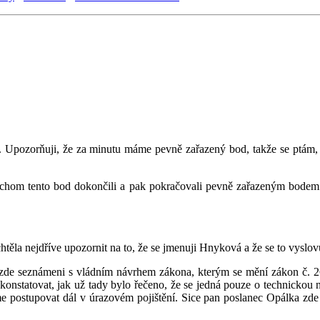
. Upozorňuji, že za minutu máme pevně zařazený bod, takže se ptám, k
 abychom tento bod dokončili a pak pokračovali pevně zařazeným bode
htěla nejdříve upozornit na to, že se jmenuji Hnyková a že se to vyslo
 zde seznámeni s vládním návrhem zákona, kterým se mění zákon č. 26
 konstatovat, jak už tady bylo řečeno, že se jedná pouze o technickou 
postupovat dál v úrazovém pojištění. Sice pan poslanec Opálka zde už