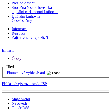
Přehled obsahu
Společná česko-slovenská
digitální parlamentní knihovna
Digitální knihovna
České sněmy
Informace
Rejstříky
Zajímavosti v repozitáři
English
Česky
Hledat
Plnotextové vyhledávání
Přihlásit/registrovat se do ISP
Mapa webu
Nápověda
Odběr RSS