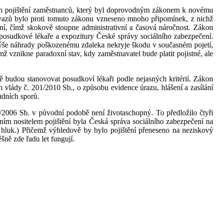
zovém pojištění zaměstnanců, který byl doprovodným zákonem k novému
svazů bylo proti tomuto zákonu vzneseno mnoho připomínek, z nichž
ení, čímž skokově stoupne administrativní a časová náročnost. Zákon
 posudkové lékaře a expozitury České správy sociálního zabezpečení.
 Výše náhrady poškozenému zdaleka nekryje škodu v současném pojetí,
ž vznikne paradoxní stav, kdy zaměstnavatel bude platit pojistné, ale
ě budou stanovovat posudkoví lékaři podle nejasných kritérií. Zákon
m vlády č. 201/2010 Sb., o způsobu evidence úrazu, hlášení a zasílání
udních sporů.
6/2006 Sb. v původní podobě není životaschopný. To předložilo čtyři
m nositelem pojištění byla Česká správa sociálního zabezpečení na
 hluk.) Přičemž výhledově by bylo pojištění přeneseno na neziskový
ně zde řadu let fungují.