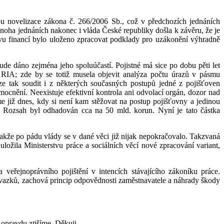
tou novelizace zákona č. 266/2006 Sb., což v předchozích jednáních
oha jednáních nakonec i vláda České republiky došla k závěru, že je
stvu financí bylo uloženo zpracovat podklady pro uzákonění výhradně
de dáno zejména jeho spoluúčastí. Pojistné má sice po dobu pěti let
 RIA; zde by se totiž musela objevit analýza počtu úrazů v pásmu
e tak soudit i z některých současných postupů jedné z pojišťoven
mocnění. Neexistuje efektivní kontrola ani odvolací orgán, dozor nad
e již dnes, kdy si není kam stěžovat na postup pojišťovny a jedinou
m. Rozsah byl odhadován cca na 50 mld. korun. Nyní je tato částka
takže po pádu vlády se v dané věci již nijak nepokračovalo. Takzvaná
ožila Ministerstvu práce a sociálních věcí nové zpracování variant,
eřejnoprávního pojištění v intencích stávajícího zákoníku práce.
ch závazků, zachová princip odpovědnosti zaměstnavatele a náhrady škody
 opravdu ztišíme. Děkuji.