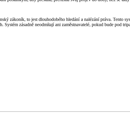
čanský zákoník, to jest dlouhodobého hledání a nalézání práva. Tento s
ch. Systém zásadně neodmítají ani zaměstnavatelé, pokud bude pod tripa