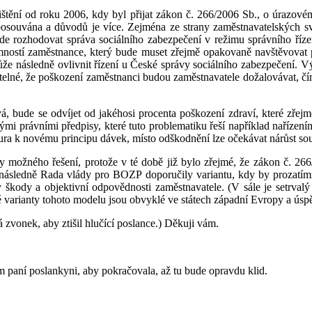
pojištění od roku 2006, kdy byl přijat zákon č. 266/2006 Sb., o úra
 posouvána a důvodů je více. Zejména ze strany zaměstnavatelských 
ude rozhodovat správa sociálního zabezpečení v režimu správního říz
tomností zaměstnance, který bude muset zřejmě opakovaně navštěvovat
emůže následně ovlivnit řízení u České správy sociálního zabezpečení.
telné, že poškození zaměstnanci budou zaměstnavatele dožalovávat, čím
 bude se odvíjet od jakéhosi procenta poškození zdraví, které zřejm
mi právními předpisy, které tuto problematiku řeší například nařízení
tura k novému principu dávek, místo odškodnění lze očekávat nárůst so
ty možného řešení, protože v té době již bylo zřejmé, že zákon č. 26
následně Rada vlády pro BOZP doporučily variantu, kdy by prozatímní
 škody a objektivní odpovědnosti zaměstnavatele. (V sále je setrvalý
 varianty tohoto modelu jsou obvyklé ve státech západní Evropy a úspěš
á zvonek, aby ztišil hlučící poslance.) Děkuji vám.
ím paní poslankyni, aby pokračovala, až tu bude opravdu klid.