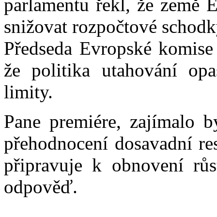
parlamentu řekl, že země 
snižovat rozpočtové schod
Předseda Evropské komise 
že politika utahování op
limity.
Pane premiére, zajímalo b
přehodnocení dosavadní rest
připravuje k obnovení rů
odpověď.