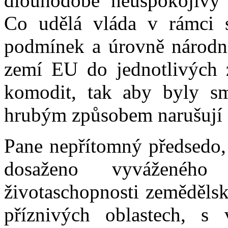
dlouhodobě neuspokojivý 
Co udělá vláda v rámci 
podmínek a úrovně národní
zemí EU do jednotlivých 
komodit, tak aby byly sm
hrubým způsobem narušují 
Pane nepřítomný předsedo, 
dosaženo vyváženého
životaschopnosti zeměděls
příznivých oblastech, s