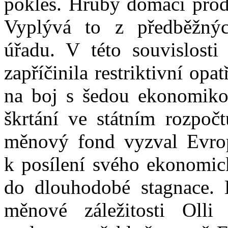
pokles. Hrubý domácí produ
Vyplývá to z předběžnýc
úřadu. V této souvislost
zapříčinila restriktivní opa
na boj s šedou ekonomiko
škrtání ve státním rozpoč
měnový fond vyzval Evrop
k posílení svého ekonomick
do dlouhodobé stagnace. 
měnové záležitosti Ol