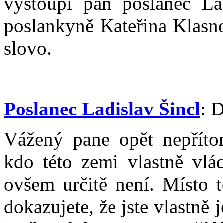
vystoupí pan poslanec Lad
poslankyně Kateřina Klasno
slovo.
Poslanec Ladislav Šincl
: 
Vážený pane opět nepříto
kdo této zemi vlastně vlád
ovšem určitě není. Místo t
dokazujete, že jste vlastně