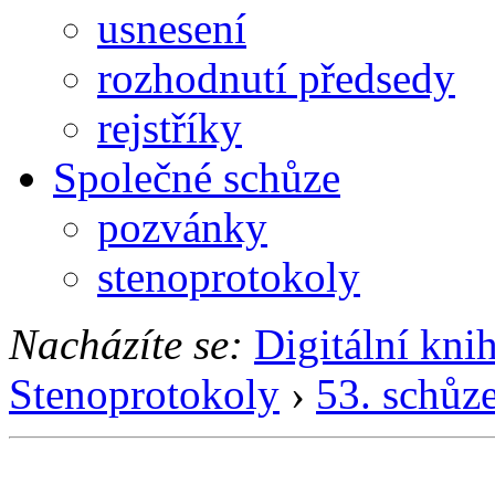
usnesení
rozhodnutí předsedy
rejstříky
Společné schůze
pozvánky
stenoprotokoly
Nacházíte se:
Digitální kni
Stenoprotokoly
›
53. schůz