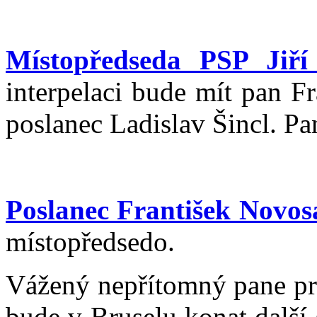
Místopředseda PSP Jiří 
interpelaci bude mít pan F
poslanec Ladislav Šincl. Pa
Poslanec František Novos
místopředsedo.
Vážený nepřítomný pane pre
bude v Bruselu konat další