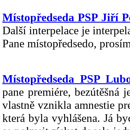
Místopředseda PSP Jiří Po
Další interpelace je interp
Pane místopředsedo, prosím
Místopředseda PSP Lubo
pane premiére, bezútěšná j
vlastně vznikla amnestie pr
která byla vyhlášena. Já by