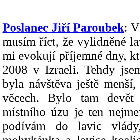
Poslanec Jiří Paroubek
: V
musím říct, že vylidněné l
mi evokují příjemné dny, kt
2008 v Izraeli. Tehdy jse
byla návštěva ještě menší,
věcech. Bylo tam devět 
místního úzu je ten nejme
podívám do lavic vlády
mohykánka a lavice koalic