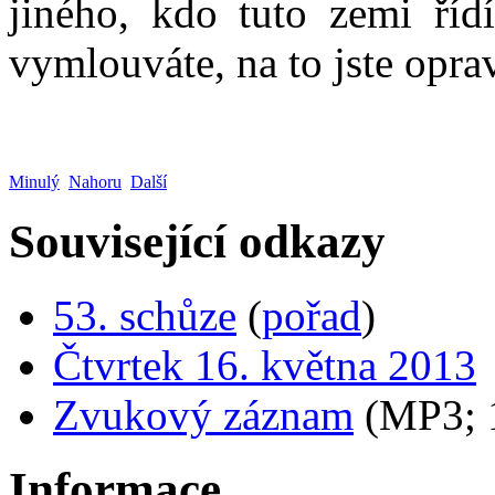
jiného, kdo tuto zemi říd
vymlouváte, na to jste op
Minulý
Nahoru
Další
Související odkazy
53. schůze
(
pořad
)
Čtvrtek 16. května 2013
Zvukový záznam
(MP3;
Informace