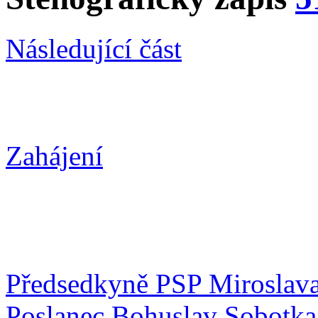
Následující část
Zahájení
Předsedkyně PSP Miroslav
Poslanec Bohuslav Sobotka