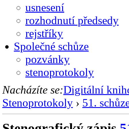
usnesení
rozhodnutí předsedy
rejstříky
Společné schůze
pozvánky
stenoprotokoly
Nacházíte se:
Digitální kni
Stenoprotokoly
›
51. schůz
Stenografický zápis
5