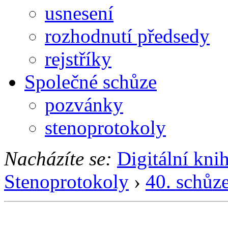
usnesení
rozhodnutí předsedy
rejstříky
Společné schůze
pozvánky
stenoprotokoly
Nacházíte se:
Digitální kni
Stenoprotokoly
›
40. schůz