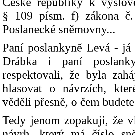
České republiky k vyslov
§ 109 písm. f) zákona č.
Poslanecké sněmovny...
Paní poslankyně Levá - já 
Drábka i paní poslan
respektovali, že byla zah
hlasovat o návrzích, kter
věděli přesně, o čem budete
Tedy jenom zopakuji, že v
návrh, který má číslo s