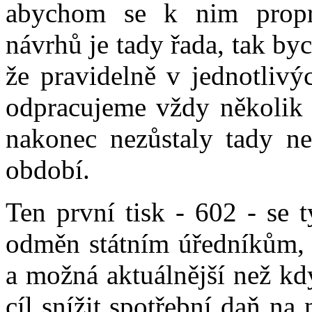
abychom se k nim propra
návrhů je tady řada, tak by
že pravidelně v jednotliv
odpracujeme vždy několik p
nakonec nezůstaly tady n
období.
Ten první tisk - 602 - se
odměn státním úředníkům, t
a možná aktuálnější než kdy
cíl snížit spotřební daň na 