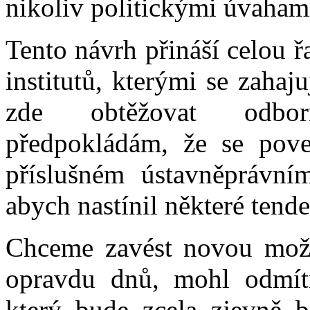
nikoliv politickými úvaham
Tento návrh přináší celou 
institutů, kterými se zahaj
zde obtěžovat odborn
předpokládám, že se pove
příslušném ústavněprávní
abych nastínil některé tend
Chceme zavést novou možn
opravdu dnů, mohl odmítn
který bude zcela zjevně 