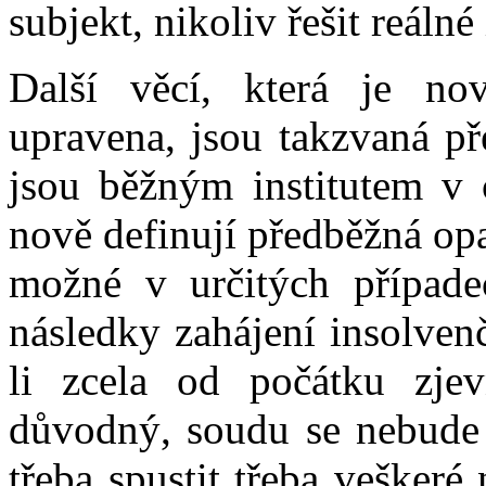
subjekt, nikoliv řešit reáln
Další věcí, která je n
upravena, jsou takzvaná pře
jsou běžným institutem v 
nově definují předběžná op
možné v určitých případe
následky zahájení insolven
li zcela od počátku zjev
důvodný, soudu se nebude 
třeba spustit třeba veškeré