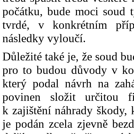
počátku, bude moci soud 
tvrdé, v konkrétním pří
následky vyloučí.
Důležité také je, že soud b
pro to budou důvody v konk
který podal návrh na zahá
povinen složit určitou fi
k zajištění náhrady škody,
je podán zcela zjevně bez