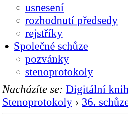
usnesení
rozhodnutí předsedy
rejstříky
Společné schůze
pozvánky
stenoprotokoly
Nacházíte se:
Digitální kni
Stenoprotokoly
›
36. schůz