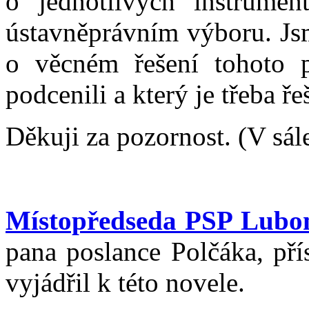
o jednotlivých instrume
ústavněprávním výboru. Jsm
o věcném řešení tohoto 
podcenili a který je třeba řeš
Děkuji za pozornost. (V sále
Místopředseda PSP Lubo
pana poslance Polčáka, pří
vyjádřil k této novele.