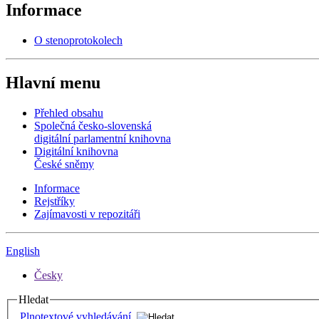
Informace
O stenoprotokolech
Hlavní menu
Přehled obsahu
Společná česko-slovenská
digitální parlamentní knihovna
Digitální knihovna
České sněmy
Informace
Rejstříky
Zajímavosti v repozitáři
English
Česky
Hledat
Plnotextové vyhledávání