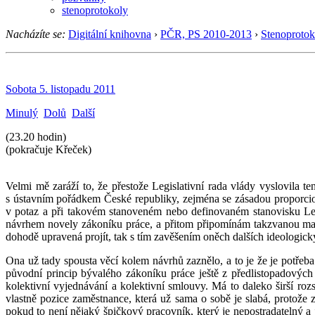
stenoprotokoly
Nacházíte se:
Digitální knihovna
›
PČR, PS 2010-2013
›
Stenoprotok
Sobota 5. listopadu 2011
Minulý
Dolů
Další
(23.20 hodin)
(pokračuje Křeček)
Velmi mě zaráží to, že přestože Legislativní rada vlády vyslovila 
s ústavním pořádkem České republiky, zejména se zásadou proporciona
v potaz a při takovém stanoveném nebo definovaném stanovisku Leg
návrhem novely zákoníku práce, a přitom připomínám takzvanou mal
dohodě upravená projít, tak s tím zavěšením oněch dalších ideologický
Ona už tady spousta věcí kolem návrhů zaznělo, a to je že je potřeba
původní princip bývalého zákoníku práce ještě z předlistopadovýc
kolektivní vyjednávání a kolektivní smlouvy. Má to daleko širší ro
vlastně pozice zaměstnance, která už sama o sobě je slabá, protož
pokud to není nějaký špičkový pracovník, který je nepostradatelný a