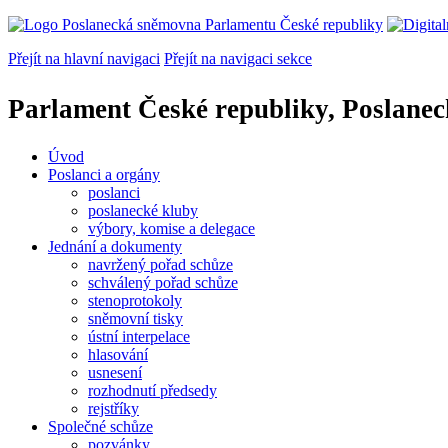
Přejít na hlavní navigaci
Přejít na navigaci sekce
Parlament České republiky, Poslane
Úvod
Poslanci a orgány
poslanci
poslanecké kluby
výbory, komise a delegace
Jednání a dokumenty
navržený pořad schůze
schválený pořad schůze
stenoprotokoly
sněmovní tisky
ústní interpelace
hlasování
usnesení
rozhodnutí předsedy
rejstříky
Společné schůze
pozvánky