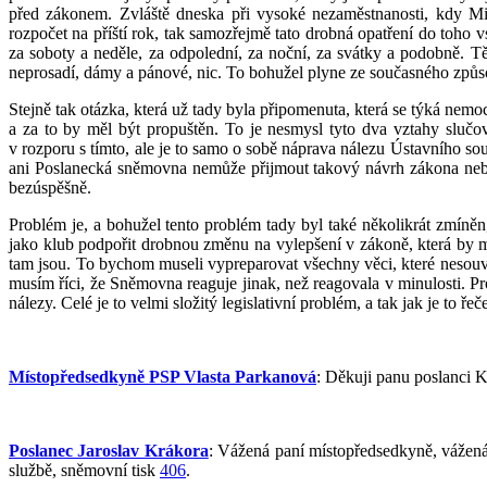
před zákonem. Zvláště dneska při vysoké nezaměstnanosti, kdy Min
rozpočet na příští rok, tak samozřejmě tato drobná opatření do toho
za soboty a neděle, za odpolední, za noční, za svátky a podobně. Tě
neprosadí, dámy a pánové, nic. To bohužel plyne ze současného způsob
Stejně tak otázka, která už tady byla připomenuta, která se týká nem
a za to by měl být propuštěn. To je nesmysl tyto dva vztahy slučo
v rozporu s tímto, ale je to samo o sobě náprava nálezu Ústavního sou
ani Poslanecká sněmovna nemůže přijmout takový návrh zákona nebo 
bezúspěšně.
Problém je, a bohužel tento problém tady byl také několikrát zmíně
jako klub podpořit drobnou změnu na vylepšení v zákoně, která by mo
tam jsou. To bychom museli vypreparovat všechny věci, které nesou
musím říci, že Sněmovna reaguje jinak, než reagovala v minulosti. Pr
nálezy. Celé je to velmi složitý legislativní problém, a tak jak je to ř
Místopředsedkyně PSP Vlasta Parkanová
: Děkuji panu poslanci K
Poslanec Jaroslav Krákora
: Vážená paní místopředsedkyně, vážená
službě, sněmovní tisk
406
.