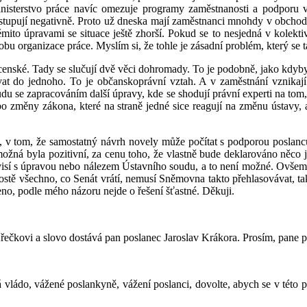
isterstvo práce navíc omezuje programy zaměstnanosti a podporu vz
 vstupují negativně. Proto už dneska mají zaměstnanci mnohdy v obchod
mito úpravami se situace ještě zhorší. Pokud se to nesjedná v kolekti
u organizace práce. Myslím si, že tohle je zásadní problém, který se t
ocenské. Tady se slučují dvě věci dohromady. To je podobně, jako kdyb
vat do jednoho. To je občanskoprávní vztah. A v zaměstnání vznikají
du se zapracováním další úpravy, kde se shodují právní experti na tom, 
změny zákona, které na straně jedné sice reagují na změnu ústavy, a 
n, v tom, že samostatný návrh novely může počítat s podporou poslan
žná byla pozitivní, za cenu toho, že vlastně bude deklarováno něco jin
visí s úpravou nebo nálezem Ústavního soudu, a to není možné. Ovšem 
ostě všechno, co Senát vrátí, nemusí Sněmovna takto přehlasovávat, ta
ečeno, podle mého názoru nejde o řešení šťastné. Děkuji.
řečkovi a slovo dostává pan poslanec Jaroslav Krákora. Prosím, pane p
 vládo, vážené poslankyně, vážení poslanci, dovolte, abych se v tét