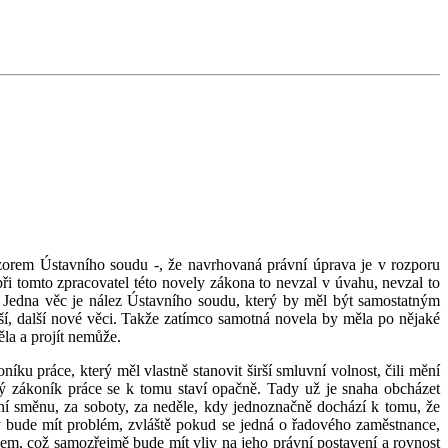
názorem Ústavního soudu -, že navrhovaná právní úprava je v rozporu
ři tomto zpracovatel této novely zákona to nevzal v úvahu, nevzal to
 Jedna věc je nález Ústavního soudu, který by měl být samostatným
, další nové věci. Takže zatímco samotná novela by měla po nějaké
ěla a projít nemůže.
ku práce, který měl vlastně stanovit širší smluvní volnost, čili mění
ý zákoník práce se k tomu staví opačně. Tady už je snaha obcházet
ční směnu, za soboty, za neděle, kdy jednoznačně dochází k tomu, že
y bude mít problém, zvláště pokud se jedná o řadového zaměstnance,
kem, což samozřejmě bude mít vliv na jeho právní postavení a rovnost