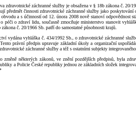
a zdravotnické záchranné služby je obsažena v § 18b zákona č. 20/196
ují předmět činnosti zdravotnické záchranné služby jako poskytování
m obvodu a s účinností od 12. února 2008 nově stanoví odpovědnost stá
 péči o zdraví lidu, současně zmocňuje ministerstvo stanovit vyhlášk
b zákona č. 20/1966 Sb. patří do samostatné působnosti krajů.
ví vydána vyhláška č. 434/1992 Sb., o zdravotnické záchranné službě,
Tento právní předpis upravuje základní úkoly a organizační uspořádán
i zdravotnické záchranné služby a též s ostatními subjekty integrované
 změně některých zákonů, ve znění pozdějších předpisů, byla zdrav
ubliky a Policie České republiky jednou ze základních složek integrova
*