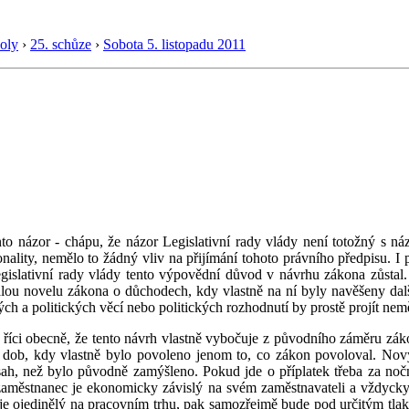
oly
›
25. schůze
›
Sobota 5. listopadu 2011
tento názor - chápu, že názor Legislativní rady vlády není totožný s 
lity, nemělo to žádný vliv na přijímání tohoto právního předpisu. I p
islativní rady vlády tento výpovědní důvod v návrhu zákona zůstal.
ou novelu zákona o důchodech, kdy vlastně na ní byly navěšeny další
ch a politických věcí nebo politických rozhodnutí by prostě projít nem
 říci obecně, že tento návrh vlastně vybočuje z původního záměru zákoní
h dob, kdy vlastně bylo povoleno jenom to, co zákon povoloval. Nov
zsah, než bylo původně zamýšleno. Pokud jde o příplatek třeba za no
e zaměstnanec je ekonomicky závislý na svém zaměstnavateli a vždyck
 je ojedinělý na pracovním trhu, pak samozřejmě bude pod určitým tla