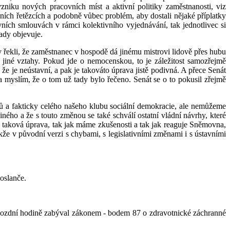
niku nových pracovních míst a aktivní politiky zaměstnanosti, viz
ních řetězcích a podobně vůbec problém, aby dostali nějaké příplatky
vních smlouvách v rámci kolektivního vyjednávání, tak jednotlivec si
ady objevuje.
y řekli, že zaměstnanec v hospodě dá jinému mistrovi lidově přes hubu
 jiné vztahy. Pokud jde o nemocenskou, to je záležitost samozřejmě
že je neústavní, a pak je takováto úprava jistě podivná. A přece Senát
myslím, že o tom už tady bylo řečeno. Senát se o to pokusil zřejmě
ců a fakticky celého našeho klubu sociální demokracie, ale nemůžeme
ého a že s touto změnou se také schválí ostatní vládní návrhy, které
taková úprava, tak jak máme zkušenosti a tak jak reaguje Sněmovna,
kže v původní verzi s chybami, s legislativními změnami i s ústavními
oslanče.
o pozdní hodině zabýval zákonem - bodem 87 o zdravotnické záchranné