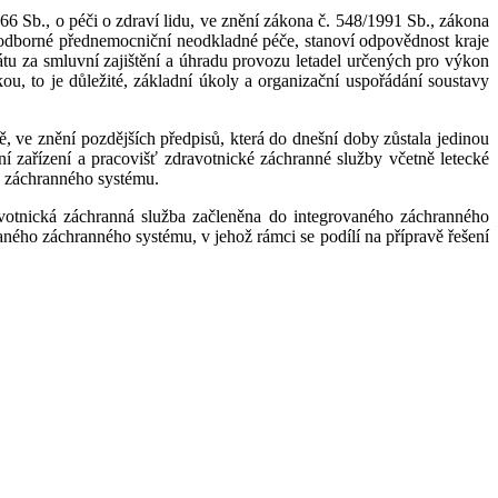
6 Sb., o péči o zdraví lidu, ve znění zákona č. 548/1991 Sb., zákona
 odborné přednemocniční neodkladné péče, stanoví odpovědnost kraje
tu za smluvní zajištění a úhradu provozu letadel určených pro výkon
ou, to je důležité, základní úkoly a organizační uspořádání soustavy
 ve znění pozdějších předpisů, která do dnešní doby zůstala jedinou
í zařízení a pracovišť zdravotnické záchranné služby včetně letecké
ho záchranného systému.
otnická záchranná služba začleněna do integrovaného záchranného
ného záchranného systému, v jehož rámci se podílí na přípravě řešení