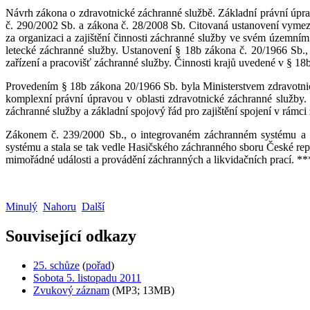
Návrh zákona o zdravotnické záchranné službě. Základní právní úprav
č. 290/2002 Sb. a zákona č. 28/2008 Sb. Citovaná ustanovení vymez
za organizaci a zajištění činnosti záchranné služby ve svém územní
letecké záchranné služby. Ustanovení § 18b zákona č. 20/1966 Sb., o
zařízení a pracovišť záchranné služby. Činnosti krajů uvedené v § 18
Provedením § 18b zákona 20/1966 Sb. byla Ministerstvem zdravotnict
komplexní právní úpravou v oblasti zdravotnické záchranné služby. 
záchranné služby a základní spojový řád pro zajištění spojení v rámc
Zákonem č. 239/2000 Sb., o integrovaném záchranném systému a o
systému a stala se tak vedle Hasičského záchranného sboru České rep
mimořádné události a provádění záchranných a likvidačních prací. **
Minulý
Nahoru
Další
Související odkazy
25. schůze
(
pořad
)
Sobota 5. listopadu 2011
Zvukový záznam
(MP3; 13MB)