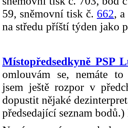
sněmovní tisk č. 703, bod č
59, sněmovní tisk č.
662
, a
na středu příští týden jako 
Místopředsedkyně PSP L
omlouvám se, nemáte to
jsem ještě rozpor v před
dopustit nějaké dezinterpre
předsedající seznam bodů.)