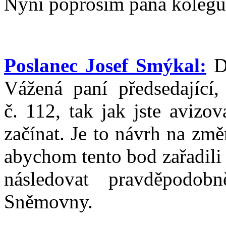
Nyní poprosím pana kolegu
Poslanec Josef Smýkal:
Dě
Vážená paní předsedající,
č. 112, tak jak jste avizo
začínat. Je to návrh na zm
abychom tento bod zařadili
následovat pravděpodob
Sněmovny.