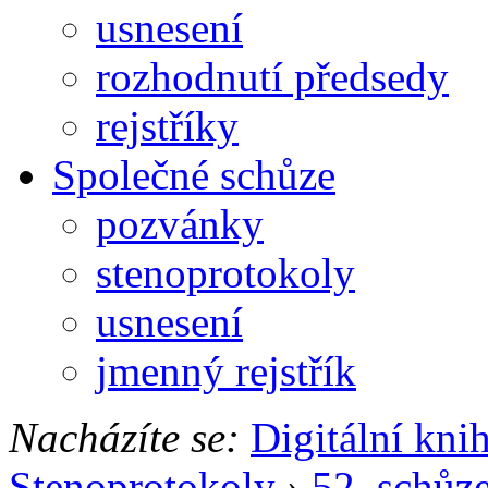
usnesení
rozhodnutí předsedy
rejstříky
Společné schůze
pozvánky
stenoprotokoly
usnesení
jmenný rejstřík
Nacházíte se:
Digitální kni
Stenoprotokoly
›
52. schůz