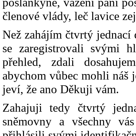
poslankyně, vážení páni pos
členové vlády, leč lavice ze
Než zahájím čtvrtý jednací
se zaregistrovali svými h
přehled, zdali dosahuj
abychom vůbec mohli náš je
jeví, že ano Děkuji vám.
Zahajuji tedy čtvrtý jed
sněmovny a všechny vás 
přihlásili svými identifikač