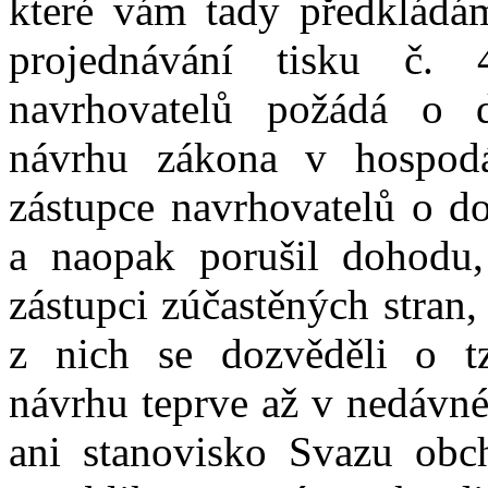
které vám tady předkládá
projednávání tisku č.
navrhovatelů požádá o d
návrhu zákona v hospodá
zástupce navrhovatelů o d
a naopak porušil dohodu,
zástupci zúčastěných stran,
z nich se dozvěděli o 
návrhu teprve až v nedávné
ani stanovisko Svazu obc