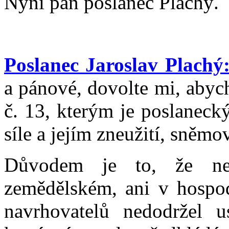
Nyní pan poslanec Plachý.
Poslanec Jaroslav Plachý
a pánové, dovolte mi, abych
č. 13, kterým je poslaneck
síle a jejím zneužití, sněmov
Důvodem je to, že ne
zemědělském, ani v hospo
navrhovatelů nedodržel u