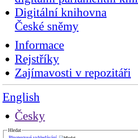
Digitální knihovna
České sněmy
Informace
Rejstříky
Zajímavosti v repozitáři
English
Česky
Hledat
Plnotextové vyhledávání