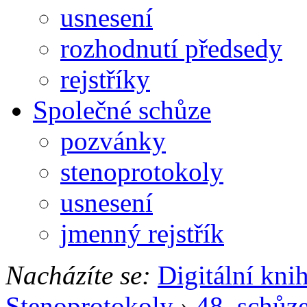
usnesení
rozhodnutí předsedy
rejstříky
Společné schůze
pozvánky
stenoprotokoly
usnesení
jmenný rejstřík
Nacházíte se:
Digitální kni
Stenoprotokoly
›
48. schůz