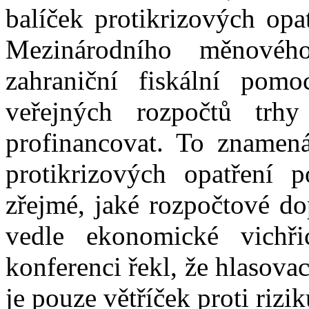
balíček protikrizových opat
Mezinárodního měnovéh
zahraniční fiskální pom
veřejných rozpočtů trh
profinancovat. To znamená
protikrizových opatření 
zřejmé, jaké rozpočtové do
vedle ekonomické vichř
konferenci řekl, že hlasova
je pouze větříček proti riz