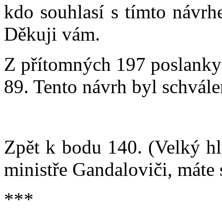
kdo souhlasí s tímto návrh
Děkuji vám.
Z přítomných 197 poslankyň
89. Tento návrh byl schvále
Zpět k bodu 140. (Velký hl
ministře Gandaloviči, máte
***