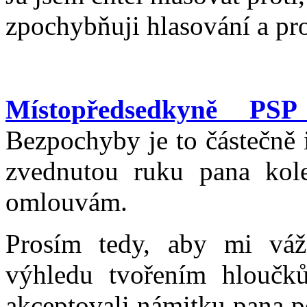
zpochybňuji hlasování a pr
Místopředsedkyně PS
Bezpochyby je to částečně 
zvednutou ruku pana kole
omlouvám.
Prosím tedy, aby mi váže
výhledu tvořením hloučk
akceptovali námitku pana p