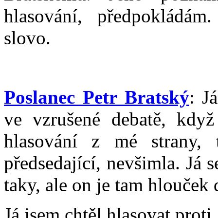
hlasování, předpokládám
slovo.
Poslanec Petr Bratský
: J
ve vzrušené debatě, když
hlasování z mé strany, 
předsedající, nevšimla. Já
taky, ale on je tam hlouček 
Já jsem chtěl hlasovat proti