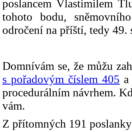
poslancem Vlastimilem Tlu
tohoto bodu, sněmovníh
odročení na příští, tedy 4
Domnívám se, že můžu zahá
s pořadovým číslem 405
a 
procedurálním návrhem. Kdo
vám.
Z přítomných 191 poslankyň