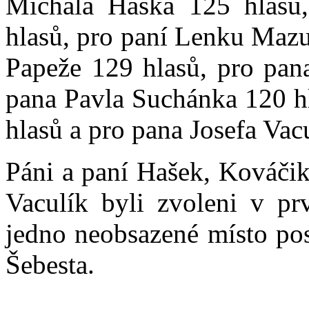
Michala Haška 125 hlasů
hlasů, pro paní Lenku Mazu
Papeže 129 hlasů, pro pan
pana Pavla Suchánka 120 hl
hlasů a pro pana Josefa Vac
Páni a paní Hašek, Kováči
Vaculík byli zvoleni v p
jedno neobsazené místo pos
Šebesta.