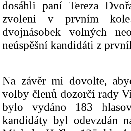
dosáhli paní Tereza Dvoř
zvoleni v prvním kol
dvojnásobek volných neo
neúspěšní kandidáti z první
Na závěr mi dovolte, aby
volby členů dozorčí rady V
bylo vydáno 183 hlasova
kandidáty byl odevzdán ná