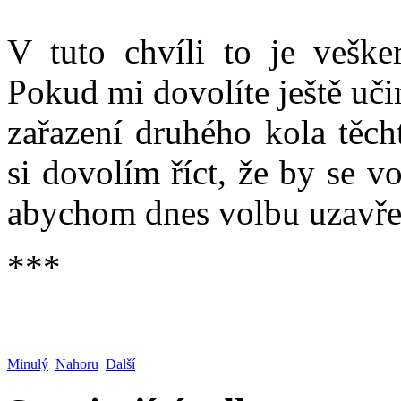
V tuto chvíli to je veške
Pokud mi dovolíte ještě učin
zařazení druhého kola těch
si dovolím říct, že by se v
abychom dnes volbu uzavřel
***
Minulý
Nahoru
Další