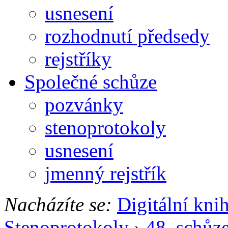
usnesení
rozhodnutí předsedy
rejstříky
Společné schůze
pozvánky
stenoprotokoly
usnesení
jmenný rejstřík
Nacházíte se:
Digitální kni
Stenoprotokoly
›
48. schůz