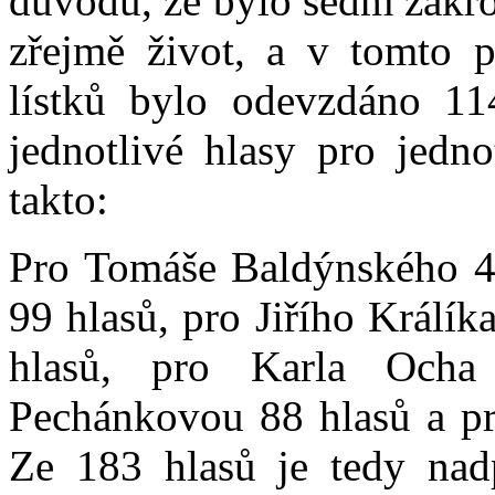
důvodu, že bylo sedm zakr
zřejmě život, a v tomto p
lístků bylo odevzdáno 114
jednotlivé hlasy pro jedn
takto:
Pro Tomáše Baldýnského 4
99 hlasů, pro Jiřího Králík
hlasů, pro Karla Ocha
Pechánkovou 88 hlasů a pr
Ze 183 hlasů je tedy nadp