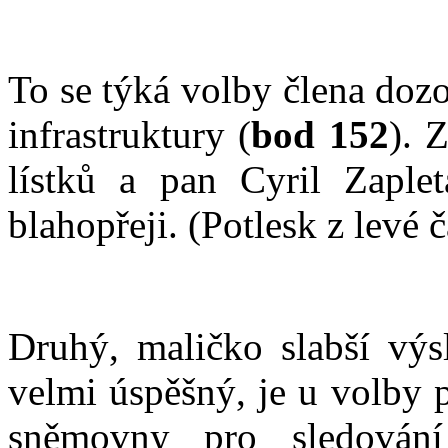
To se týká volby člena doz
infrastruktury (
bod 152
). 
lístků a pan Cyril Zaple
blahopřeji. (Potlesk z levé č
Druhý, maličko slabší výsl
velmi úspěšný, je u volby 
sněmovny pro sledování