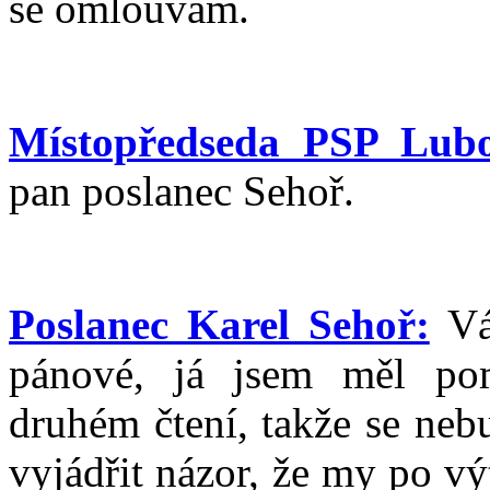
se omlouvám.
Místopředseda PSP Lub
pan poslanec Sehoř.
Poslanec Karel Sehoř:
Váž
pánové, já jsem měl pom
druhém čtení, takže se neb
vyjádřit názor, že my po v