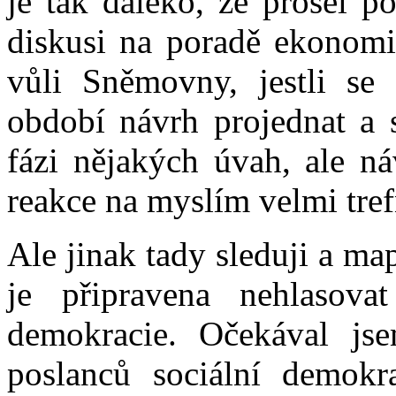
je tak daleko, že prošel p
diskusi na poradě ekonomi
vůli Sněmovny, jestli s
období návrh projednat a s
fázi nějakých úvah, ale ná
reakce na myslím velmi tre
Ale jinak tady sleduji a ma
je připravena nehlasova
demokracie. Očekával jse
poslanců sociální demokra