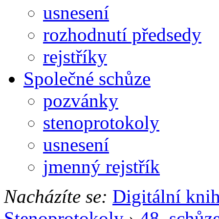
usnesení
rozhodnutí předsedy
rejstříky
Společné schůze
pozvánky
stenoprotokoly
usnesení
jmenný rejstřík
Nacházíte se:
Digitální kni
Stenoprotokoly
›
48. schůz