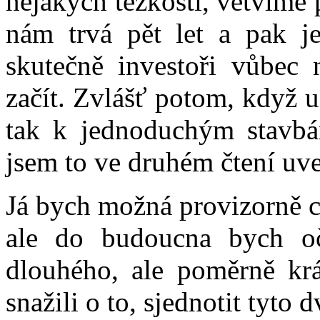
nějakých těžkostí, větvíme 
nám trvá pět let a pak je
skutečně investoři vůbec
začít. Zvlášť potom, když 
tak k jednoduchým stavb
jsem to ve druhém čtení uve
Já bych možná provizorně cít
ale do budoucna bych o
dlouhého, ale poměrně kr
snažili o to, sjednotit tyto 