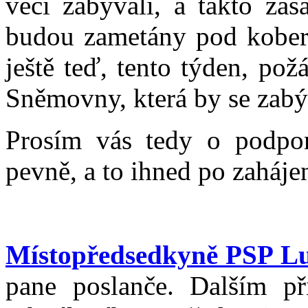
věcí zabývali, a takto zás
budou zametány pod kobere
ještě teď, tento týden, po
Sněmovny, která by se zabýv
Prosím vás tedy o podpor
pevně, a to ihned po zaháje
Místopředsedkyně PSP L
pane poslanče. Dalším p