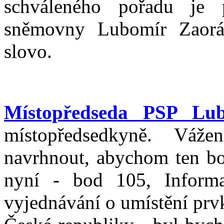
schváleného pořadu je 
sněmovny Lubomír Zaorál
slovo.
Místopředseda PSP Lub
místopředsedkyně. Váž
navrhnout, abychom ten bod
nyní - bod 105, Inform
vyjednávání o umístění prv