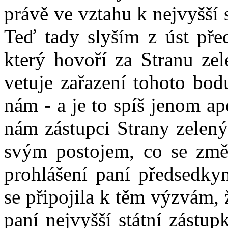
právě ve vztahu k nejvyšší 
Teď tady slyším z úst př
který hovoří za Stranu zel
vetuje zařazení tohoto bod
nám - a je to spíš jenom ap
nám zástupci Strany zelený
svým postojem, co se změn
prohlášení paní předsedkyn
se připojila k těm výzvám, 
paní nejvyšší státní zástu