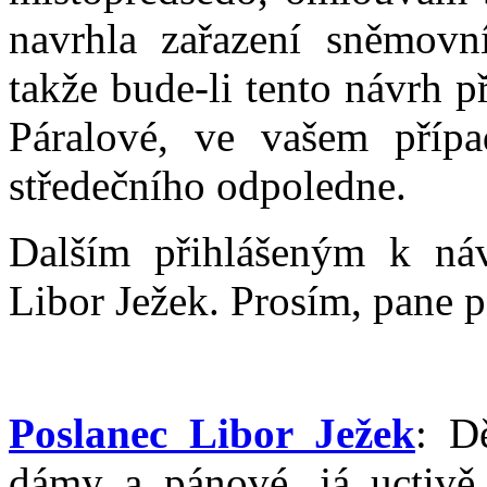
navrhla zařazení sněmov
takže bude-li tento návrh p
Páralové, ve vašem přípa
středečního odpoledne.
Dalším přihlášeným k ná
Libor Ježek. Prosím, pane p
Poslanec Libor Ježek
: D
dámy a pánové, já uctivě