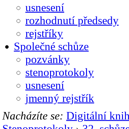
usnesení
rozhodnutí předsedy
rejstříky
Společné schůze
pozvánky
stenoprotokoly
usnesení
jmenný rejstřík
Nacházíte se:
Digitální kni
Stenoprotokoly
›
32. schůz