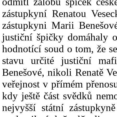
odmítl žalobu špiček české
zástupkyní Renatou Veseck
zástupkyni Marii Benešové
justiční špičky domáhaly 
hodnotící soud o tom, že s
stavu určité justiční ma
Benešové, nikoli Renatě Ve
veřejnost v přímém přenosu
kdy ještě část svědků nemo
nejvyšší státní zástupkyn