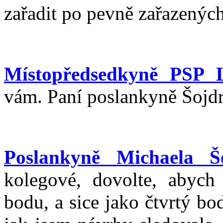
zařadit po pevně zařazenýc
Místopředsedkyně PSP 
vám. Paní poslankyně Šojd
Poslankyně Michaela Šo
kolegové, dovolte, abych
bodu, a sice jako čtvrtý bo