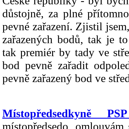
České republiky - byl bych
důstojně, za plné přítomno
pevné zařazení. Zjistil jsem
zařazených bodů, tak je to
tak premiér by tady ve stř
bod pevně zařadit odpole
pevně zařazený bod ve stře
Místopředsedkyně PS
místopředsedo, omlouvám s