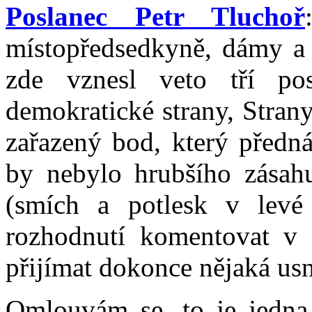
Poslanec Petr Tluchoř
místopředsedkyně, dámy a 
zde vznesl veto tří po
demokratické strany, Stra
zařazený bod, který předná
by nebylo hrubšího zásah
(smích a potlesk v levé
rozhodnutí komentovat v 
přijímat dokonce nějaká usn
Omlouvám se, to je jedna