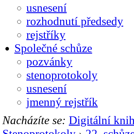
usnesení
rozhodnutí předsedy
rejstříky
Společné schůze
pozvánky
stenoprotokoly
usnesení
jmenný rejstřík
Nacházíte se:
Digitální kni
Stenoprotokoly
›
22. schůz