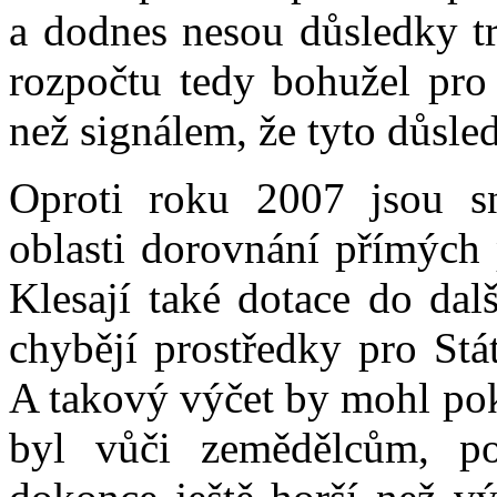
a dodnes nesou důsledky t
rozpočtu tedy bohužel pro 
než signálem, že tyto důsle
Oproti roku 2007 jsou sn
oblasti dorovnání přímých 
Klesají také dotace do dal
chybějí prostředky pro Stá
A takový výčet by mohl pok
byl vůči zemědělcům, p