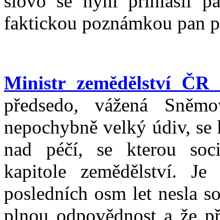
slovo se nyní přihlásil p
faktickou poznámkou pan p
Ministr zemědělství ČR 
předsedo, vážená Sněmo
nepochybně velký údiv, se 
nad péčí, se kterou soci
kapitole zemědělství. J
posledních osm let nesla so
plnou odpovědnost a že př