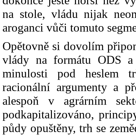
dokonce ještě horší než v
na stole, vládu nijak neo
aroganci vůči tomuto segme
Opětovně si dovolím připom
vlády na formátu ODS a
minulosti pod heslem tr
racionální argumenty a př
alespoň v agrárním sekto
podkapitalizováno, princip
půdy opuštěny, trh se země