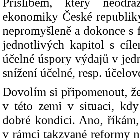
Příslibem, který neodrá
ekonomiky České republiky,
nepromyšleně a dokonce s f
jednotlivých kapitol s cíl
účelné úspory výdajů v jedn
snížení účelné, resp. účelov
Dovolím si připomenout, že
v této zemi v situaci, kd
dobré kondici. Ano, říkám,
v rámci takzvané reformy 