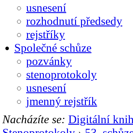
usnesení
rozhodnutí předsedy
rejstříky
Společné schůze
pozvánky
stenoprotokoly
usnesení
jmenný rejstřík
Nacházíte se:
Digitální kni
Stenoprotokoly
›
53. schůz