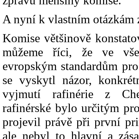
zprávu menšiny komise.
A nyní k vlastním otázkám 
Komise většinově konstatov
můžeme říci, že ve všec
evropským standardům pro p
se vyskytl názor, konkré
vyjmutí rafinérie z Ch
rafinérské bylo určitým pr
projevil právě při první pr
ale nebyl to hlavní a zás