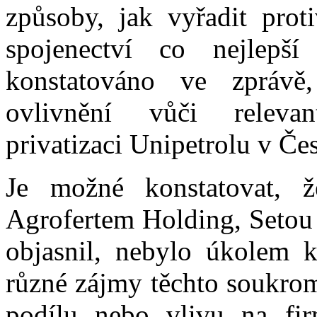
způsoby, jak vyřadit prot
spojenectví co nejlepš
konstatováno ve zprávě,
ovlivnění vůči releva
privatizaci Unipetrolu v Če
Je možné konstatovat, ž
Agrofertem Holding, Setou 
objasnil, nebylo úkolem k
různé zájmy těchto soukrom
podílu nebo vlivu na fir