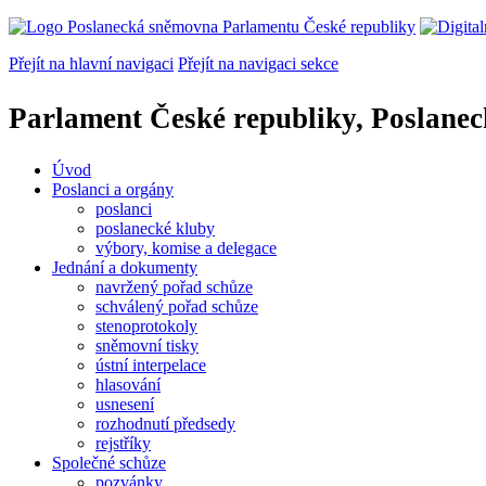
Přejít na hlavní navigaci
Přejít na navigaci sekce
Parlament České republiky, Poslane
Úvod
Poslanci a orgány
poslanci
poslanecké kluby
výbory, komise a delegace
Jednání a dokumenty
navržený pořad schůze
schválený pořad schůze
stenoprotokoly
sněmovní tisky
ústní interpelace
hlasování
usnesení
rozhodnutí předsedy
rejstříky
Společné schůze
pozvánky