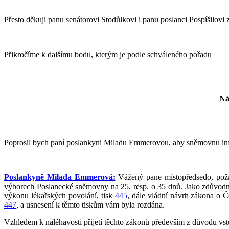
Přesto děkuji panu senátorovi Stodůlkovi i panu poslanci Pospíšilovi z
Přikročíme k dalšímu bodu, kterým je podle schváleného pořadu
Ná
Poprosil bych paní poslankyni Miladu Emmerovou, aby sněmovnu info
Poslankyně Milada Emmerová:
Vážený pane místopředsedo, požád
výborech Poslanecké sněmovny na 25, resp. o 35 dnů. Jako zdůvodněn
výkonu lékařských povolání, tisk
445
, dále vládní návrh zákona o 
447
, a usnesení k těmto tiskům vám byla rozdána.
Vzhledem k naléhavosti přijetí těchto zákonů především z důvodu vs