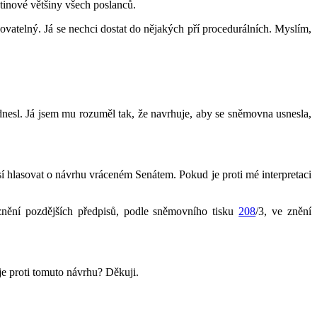
ětinové většiny všech poslanců.
ovatelný. Já se nechci dostat do nějakých pří procedurálních. Myslím,
řednesl. Já jsem mu rozuměl tak, že navrhuje, aby se sněmovna usnesla,
sí hlasovat o návrhu vráceném Senátem. Pokud je proti mé interpretaci
znění pozdějších předpisů, podle sněmovního tisku
208
/3, ve znění
je proti tomuto návrhu? Děkuji.