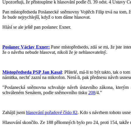
Upozorňuji, že přistoupíme k hlasování podle čl. 39 odst. 4 Ústavy Čes
Pan místopředseda Poslanecké sněmovny Vojtěch Filip trvá na tom, že 
že bude nejrychlejší, když o tom dáme hlasovat.
Hlásí se ale ještě pan poslanec Exner.
Poslanec Václav Exner:
Pane místopředsedo, zdá se mi, že jste inte
že o návrhu nebude hlasovat, nikoli že je nehlasovatelný.
Místopředseda PSP Jan Kasal
: Přátelé, má-li to být takto, tak o 
námitka, nechť zazní na mikrofon. Není-li, pak přednesu návrh usnes
"Poslanecká sněmovna schvaluje návrh ústavního zákona, kterým 
schváleném Senátem, podle sněmovního tisku
208
/4."
Zahájil jsem
hlasování pořadové číslo 82
. Kdo s návrhem tohoto usnes
Hlasování skončilo. Ze 188 přítomných bylo pro 24, proti 154, takže n