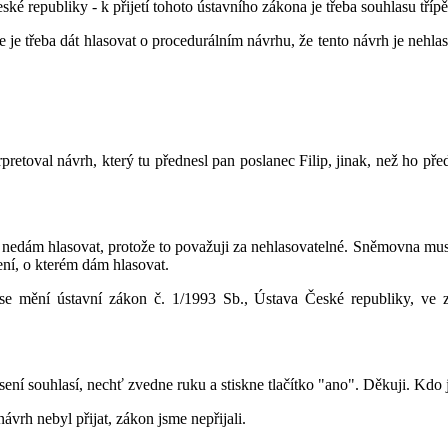
ké republiky - k přijetí tohoto ústavního zákona je třeba souhlasu tříp
je třeba dát hlasovat o procedurálním návrhu, že tento návrh je nehlas
rpretoval návrh, který tu přednesl pan poslanec Filip, jinak, než ho p
tom nedám hlasovat, protože to považuji za nehlasovatelné. Sněmovna mu
ení, o kterém dám hlasovat.
se mění ústavní zákon č. 1/1993 Sb., Ústava České republiky, ve 
ení souhlasí, nechť zvedne ruku a stiskne tlačítko "ano". Děkuji. Kdo 
ávrh nebyl přijat, zákon jsme nepřijali.