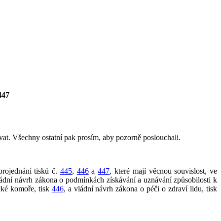
447
t. Všechny ostatní pak prosím, aby pozorně poslouchali.
rojednání tisků č.
445
,
446
a
447
, které mají věcnou souvislost, ve
ládní návrh zákona o podmínkách získávání a uznávání způsobilosti k
cké komoře, tisk
446
, a vládní návrh zákona o péči o zdraví lidu, tisk