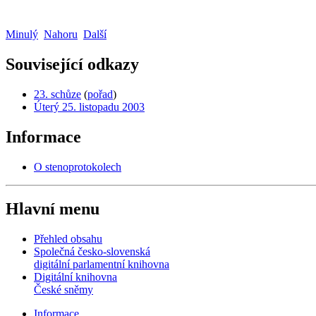
Minulý
Nahoru
Další
Související odkazy
23. schůze
(
pořad
)
Úterý 25. listopadu 2003
Informace
O stenoprotokolech
Hlavní menu
Přehled obsahu
Společná česko-slovenská
digitální parlamentní knihovna
Digitální knihovna
České sněmy
Informace