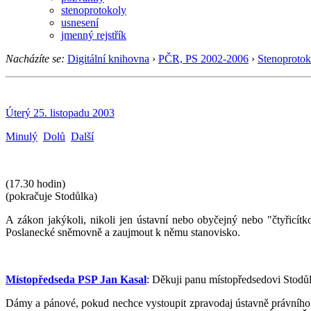
stenoprotokoly
usnesení
jmenný rejstřík
Nacházíte se:
Digitální knihovna
›
PČR, PS 2002-2006
›
Stenoprotok
Úterý 25. listopadu 2003
Minulý
Dolů
Další
(17.30 hodin)
(pokračuje Stodůlka)
A zákon jakýkoli, nikoli jen ústavní nebo obyčejný nebo "čtyřicí
Poslanecké sněmovně a zaujmout k němu stanovisko.
Místopředseda PSP Jan Kasal
: Děkuji panu místopředsedovi Stodů
Dámy a pánové, pokud nechce vystoupit zpravodaj ústavně právního 