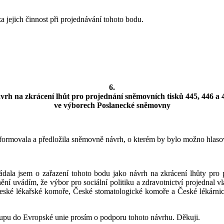
a jejich činnost při projednávání tohoto bodu.
6.
vrh na zkrácení lhůt pro projednání sněmovních tisků 445, 446 a 
ve výborech Poslanecké sněmovny
rmovala a předložila sněmovně návrh, o kterém by bylo možno hlasova
ala jsem o zařazení tohoto bodu jako návrh na zkrácení lhůty pro p
í uvádím, že výbor pro sociální politiku a zdravotnictví projednal v
České lékařské komoře, České stomatologické komoře a České lékárni
tupu do Evropské unie prosím o podporu tohoto návrhu. Děkuji.