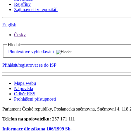
Rejstříky
Zajímavosti v repozitáři
English
Česky
Hledat
Plnotextové vyhledávání
Přihlásit/registrovat se do ISP
Mapa webu
Nápověda
Odběr RSS
Prohlášení přístupnosti
Parlament České republiky, Poslanecká sněmovna, Sněmovní 4, 118 2
Telefon na spojovatelku:
257 171 111
Informace dle zákona 106/1999 Sb.