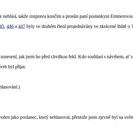
e nehlásí, takže rozpravu končím a prosím paní poslankyni Emmerovou,
45
,
446
a
447
byly ve druhém čtení projednávány ve zkrácené lhůtě o 
nesení, jak jsem ho před chvilkou řekl. Kdo souhlasí s návrhem, ať st
vrh byl přijat.
hlasování.)
den jako poslanec, který nehlasoval, přestože jsem zjevně byl na svém