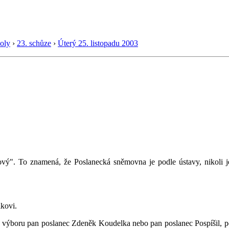
oly
›
23. schůze
›
Úterý 25. listopadu 2003
tkový". To znamená, že Poslanecká sněmovna je podle ústavy, nikoli 
lkovi.
výboru pan poslanec Zdeněk Koudelka nebo pan poslanec Pospíšil, pok