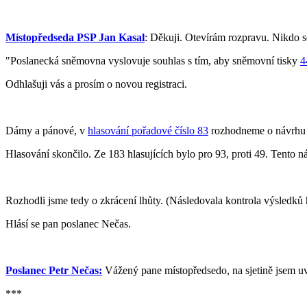
Místopředseda PSP Jan Kasal
: Děkuji. Otevírám rozpravu. Nikdo s
"Poslanecká sněmovna vyslovuje souhlas s tím, aby sněmovní tisky
4
Odhlašuji vás a prosím o novou registraci.
Dámy a pánové, v
hlasování pořadové číslo 83
rozhodneme o návrhu us
Hlasování skončilo. Ze 183 hlasujících bylo pro 93, proti 49. Tento ná
Rozhodli jsme tedy o zkrácení lhůty. (Následovala kontrola výsledků 
Hlásí se pan poslanec Nečas.
Poslanec Petr Nečas:
Vážený pane místopředsedo, na sjetině jsem uve
***