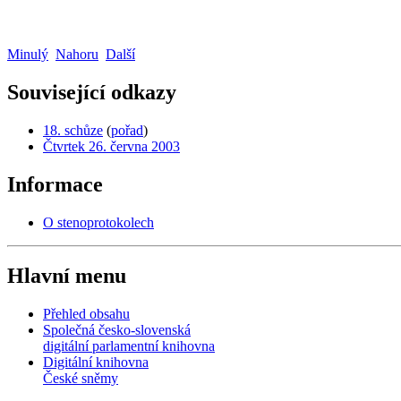
Minulý
Nahoru
Další
Související odkazy
18. schůze
(
pořad
)
Čtvrtek 26. června 2003
Informace
O stenoprotokolech
Hlavní menu
Přehled obsahu
Společná česko-slovenská
digitální parlamentní knihovna
Digitální knihovna
České sněmy