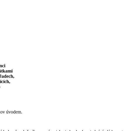
nci
átkami
řadech,
ících,
)
slov úvodem.