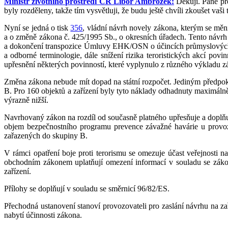
Ministr životního prostředí ČR Libor Ambrozek:
Děkuji. Pane pře
byly rozděleny, takže tím vysvětluji, že budu ještě chvíli zkoušet vaši t
Nyní se jedná o tisk
356
, vládní návrh novely zákona, kterým se mě
a o změně zákona č. 425/1995 Sb., o okresních úřadech. Tento návrh
a dokončení transpozice Úmluvy EHK/OSN o účincích průmyslových hav
a odborné terminologie, dále snížení rizika teroristických akcí po
upřesnění některých povinností, které vyplynulo z různého výkladu 
Změna zákona nebude mít dopad na státní rozpočet. Jediným předpok
B. Pro 160 objektů a zařízení byly tyto náklady odhadnuty maximáln
výrazně nižší.
Navrhovaný zákon na rozdíl od současně platného upřesňuje a doplňuj
objem bezpečnostního programu prevence závažné havárie u provozo
zařazených do skupiny B.
V rámci opatření boje proti terorismu se omezuje účast veřejnosti 
obchodním zákonem uplatňují omezení informací v souladu se zák
zařízení.
Přílohy se doplňují v souladu se směrnicí 96/82/ES.
Přechodná ustanovení stanoví provozovateli pro zaslání návrhu na za
nabytí účinnosti zákona.