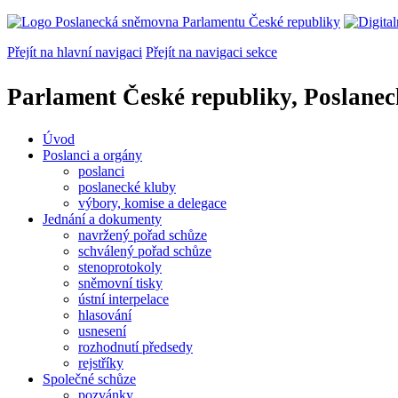
Přejít na hlavní navigaci
Přejít na navigaci sekce
Parlament České republiky, Poslane
Úvod
Poslanci a orgány
poslanci
poslanecké kluby
výbory, komise a delegace
Jednání a dokumenty
navržený pořad schůze
schválený pořad schůze
stenoprotokoly
sněmovní tisky
ústní interpelace
hlasování
usnesení
rozhodnutí předsedy
rejstříky
Společné schůze
pozvánky