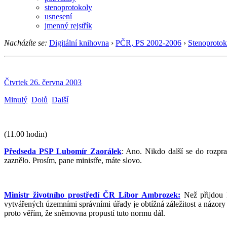
stenoprotokoly
usnesení
jmenný rejstřík
Nacházíte se:
Digitální knihovna
›
PČR, PS 2002-2006
›
Stenoprotok
Čtvrtek 26. června 2003
Minulý
Dolů
Další
(11.00 hodin)
Předseda PSP Lubomír Zaorálek
: Ano. Nikdo další se do rozpra
zaznělo. Prosím, pane ministře, máte slovo.
Ministr životního prostředí ČR Libor Ambrozek:
Než přijdou k
vytvářených územními správními úřady je obtížná záležitost a názory
proto věřím, že sněmovna propustí tuto normu dál.