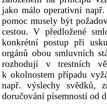
jako málo operativní např.
pomoc musely být požadov
cestou. V předložené sml
konkrétní postup při usku
orgánů obou smluvních stát
rozhodují v trestních v
k okolnostem případu vyžá
např. výslechy svědků, zn
doručování písemností od d