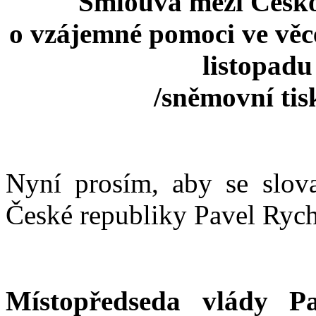
Smlouva mezi Česk
o vzájemné pomoci ve věce
listopadu
/sněmovní ti
Nyní prosím, aby se slova
České republiky Pavel Rych
Místopředseda vlády Pa