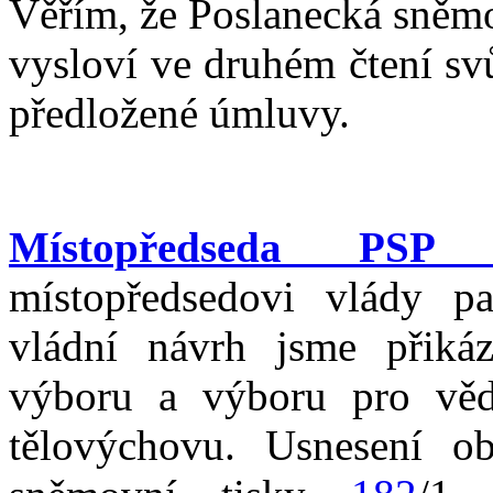
Věřím, že Poslanecká sněm
vysloví ve druhém čtení svů
předložené úmluvy.
Místopředseda PSP 
místopředsedovi vlády p
vládní návrh jsme přikáz
výboru a výboru pro vědu
tělovýchovu. Usnesení o