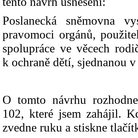
tento návrh usnesení:
Poslanecká sněmovna vy
pravomoci orgánů, použite
spolupráce ve věcech rodi
k ochraně dětí, sjednanou v
O tomto návrhu rozhodne
102, které jsem zahájil. K
zvedne ruku a stiskne tlačí