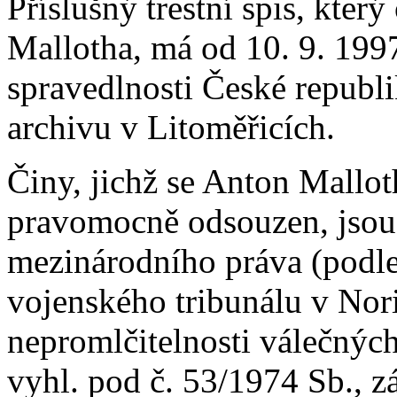
Příslušný trestní spis, kter
Mallotha, má od 10. 9. 1997
spravedlnosti České republi
archivu v Litoměřicích.
Činy, jichž se Anton Malloth
pravomocně odsouzen, jsou 
mezinárodního práva (podle
vojenského tribunálu v No
nepromlčitelnosti válečných 
vyhl. pod č. 53/1974 Sb., z