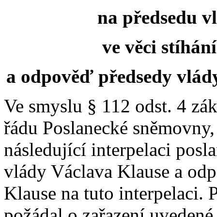
na předsedu v
ve věci stíhán
a odpověď předsedy vlády
Ve smyslu § 112 odst. 4 zá
řádu Poslanecké sněmovny
následující interpelaci posl
vlády Václava Klause a od
Klause na tuto interpelaci. 
požádal o zařazení uvedené