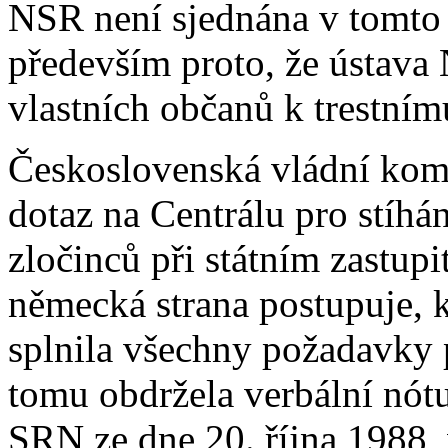
NSR není sjednána v tomto
především proto, že ústava
vlastních občanů k trestnímu
Československá vládní komi
dotaz na Centrálu pro stíhá
zločinců při státním zastup
německá strana postupuje, 
splnila všechny požadavky p
tomu obdržela verbální nótu
SRN ze dne 20. října 1988, v