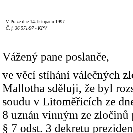
V Praze dne 14. listopadu 1997
Č. j. 36 571/97 - KPV
Vážený pane poslanče,
ve věcí stíhání válečných z
Mallotha sděluji, že byl 
soudu v Litoměřicích ze dne
8 uznán vinným ze zločinů po
§ 7 odst. 3 dekretu prezide