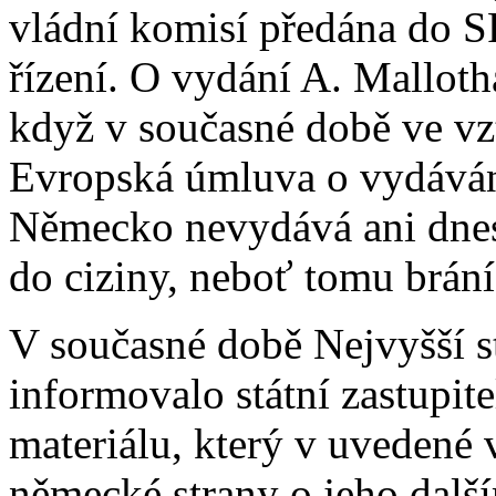
vládní komisí předána do SR
řízení. O vydání A. Mallot
když v současné době ve v
Evropská úmluva o vydávání
Německo nevydává ani dnes 
do ciziny, neboť tomu brání 
V současné době Nejvyšší s
informovalo státní zastupit
materiálu, který v uvedené 
německé strany o jeho další