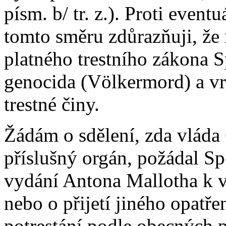
písm. b/ tr. z.). Proti eve
tomto směru zdůrazňuji, že
platného trestního zákona 
genocida (Völkermord) a vr
trestné činy.
Žádám o sdělení, zda vláda Č
příslušný orgán, požádal 
vydání Antona Mallotha k v
nebo o přijetí jiného opatř
potrestání podle obecných 