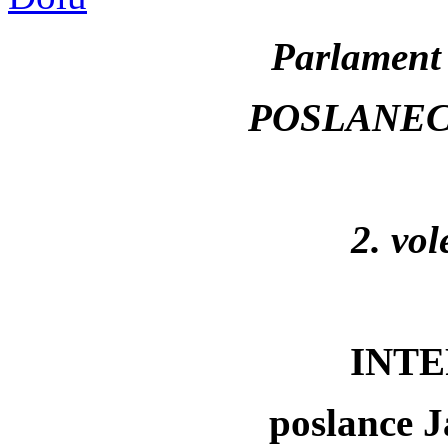
Parlament 
POSLANE
2. vo
INT
poslance J