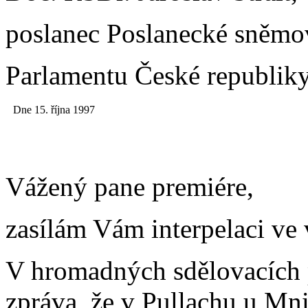
poslanec Poslanecké sněm
Parlamentu České republik
Dne 15. října 1997
Vážený pane premiére,
zasílám Vám interpelaci ve 
V hromadných sdělovacích p
zpráva, že v Pullachu u Mn