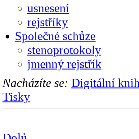
usnesení
rejstříky
Společné schůze
stenoprotokoly
jmenný rejstřík
Nacházíte se:
Digitální kni
Tisky
Dolů