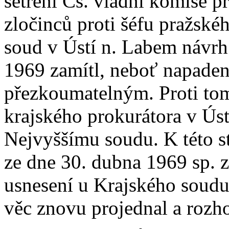
šetření Čs. vládní komise p
zločinců proti šéfu pražsk
soud v Ústí n. Labem návrh
1969 zamítl, neboť napaden
přezkoumatelným. Proti to
krajského prokurátora v Úst
Nejvyššímu soudu. K této s
ze dne 30. dubna 1969 sp. z
usnesení u Krajského soudu 
věc znovu projednal a rozho