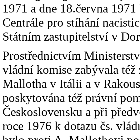
1971 a dne 18.června 1971 
Centrále pro stíhání nacist
Státním zastupitelství v D
Prostřednictvím Ministerstv
vládní komise zabývala též 
Mallotha v Itálii a v Rakou
poskytována též právní pom
Československu a při před
roce 1976 k dotazu čs. vlá
bylo proti A. Mallothovi p