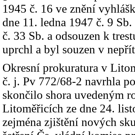
1945 č. 16 ve znění vyhlášk
dne 11. ledna 1947 č. 9 Sb.
č. 33 Sb. a odsouzen k tre
uprchl a byl souzen v nepří
Okresní prokuratura v Lito
č. j. Pv 772/68-2 navrhla p
skončilo shora uvedeným 
Litoměřicích ze dne 24. li
zejména zjištění nových sku