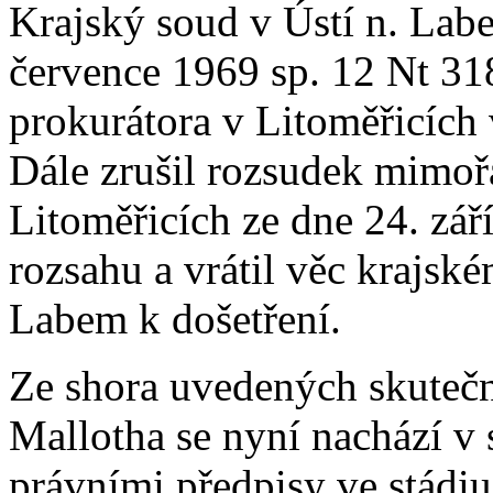
Krajský soud v Ústí n. Lab
července 1969 sp. 12 Nt 31
prokurátora v Litoměřicích 
Dále zrušil rozsudek mimo
Litoměřicích ze dne 24. září
rozsahu a vrátil věc krajsk
Labem k došetření.
Ze shora uvedených skutečno
Mallotha se nyní nachází v 
právními předpisy ve stádiu