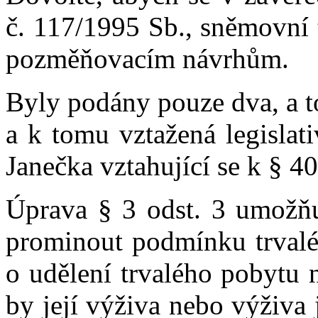
č. 117/1995 Sb., sněmovní
pozměňovacím návrhům.
Byly podány pouze dva, a to
a k tomu vztažená legislat
Janečka vztahující se k § 40
Úprava § 3 odst. 3 umožň
prominout podmínku trvalé
o udělení trvalého pobytu 
by její výživa nebo výživa 