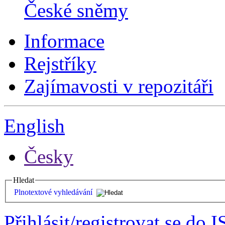
České sněmy
Informace
Rejstříky
Zajímavosti v repozitáři
English
Česky
Hledat
Plnotextové vyhledávání
Přihlásit/registrovat se do I