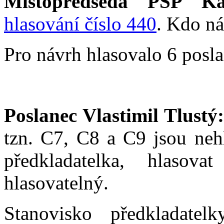
Místopředseda PSP Ka
hlasování číslo 440
. Kdo ná
Pro návrh hlasovalo 6 posla
Poslanec Vlastimil Tlustý:
tzn. C7, C8 a C9 jsou nehl
předkladatelka, hlaso
hlasovatelný.
Stanovisko předkladatelk