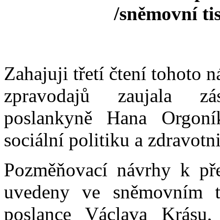
/sněmovní ti
Zahajuji třetí čtení tohoto 
zpravodajů zaujala zá
poslankyně Hana Orgoní
sociální politiku a zdravot
Pozměňovací návrhy k př
uvedeny ve sněmovním 
poslance Václava Krásu