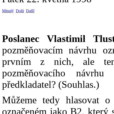
Minulý
Dolů
Další
Poslanec Vlastimil Tlus
pozměňovacím návrhu oz
prvním z nich, ale te
pozměňovacího návrhu n
předkladatel? (Souhlas.)
Můžeme tedy hlasovat o
označeném jako B2, který s