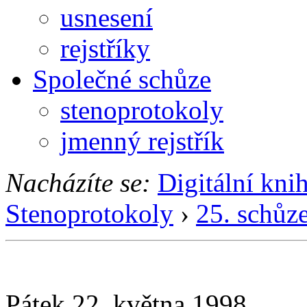
usnesení
rejstříky
Společné schůze
stenoprotokoly
jmenný rejstřík
Nacházíte se:
Digitální kni
Stenoprotokoly
›
25. schůz
Pátek 22. května 1998