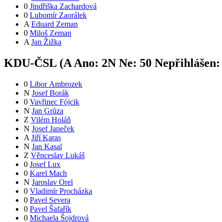
0
Jindřiška Zachardová
0
Lubomír Zaorálek
A
Eduard Zeman
0
Miloš Zeman
A
Jan Žižka
KDU-ČSL (
A
Ano:
2
N
Ne:
5
0
Nepřihlášen
0
Libor Ambrozek
N
Josef Borák
0
Vavřinec Fójcik
N
Jan Grůza
Z
Vilém Holáň
N
Josef Janeček
A
Jiří Karas
N
Jan Kasal
Z
Věnceslav Lukáš
0
Josef Lux
0
Karel Mach
N
Jaroslav Orel
0
Vladimír Procházka
0
Pavel Severa
0
Pavel Šafařík
0
Michaela Šojdrová