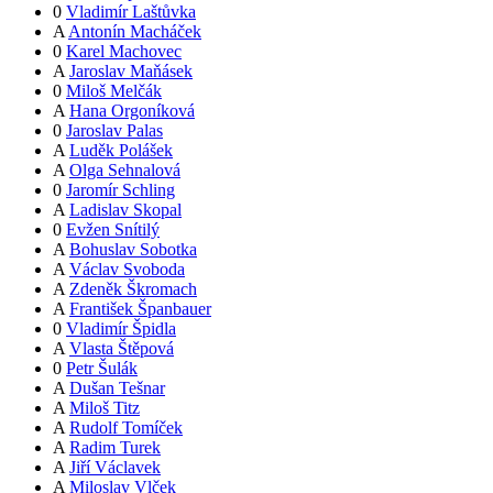
0
Vladimír Laštůvka
A
Antonín Macháček
0
Karel Machovec
A
Jaroslav Maňásek
0
Miloš Melčák
A
Hana Orgoníková
0
Jaroslav Palas
A
Luděk Polášek
A
Olga Sehnalová
0
Jaromír Schling
A
Ladislav Skopal
0
Evžen Snítilý
A
Bohuslav Sobotka
A
Václav Svoboda
A
Zdeněk Škromach
A
František Španbauer
0
Vladimír Špidla
A
Vlasta Štěpová
0
Petr Šulák
A
Dušan Tešnar
A
Miloš Titz
A
Rudolf Tomíček
A
Radim Turek
A
Jiří Václavek
A
Miloslav Vlček