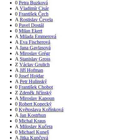
0
Petra Buzková
A
Vladimír Cisár
0
František Čech
A
Rostislav Čevela
0
Pavel Dostál
0
Milan Ekert
A
Milada Emmerová
A
Eva Fischerová
A
Jana Gavlasová
A
Miroslav Grégr
A
Stanislav Gross
Z
Václav Grulich
A
Jiří Hofman
0
Josef Hojdar
A
Petr Hulinský
0
František Chobot
Z
Zdeněk Jičínský
A
Miroslav Kapoun
0
Robert Kopecký
0
Květoslava Kořínková
A
Jan Kostrhun
0
Michal Kraus
A
Miloslav Kučera
0
Michael Kuneš
A
Jitka Kupčová