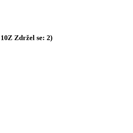
:
10
Z
Zdržel se:
2
)