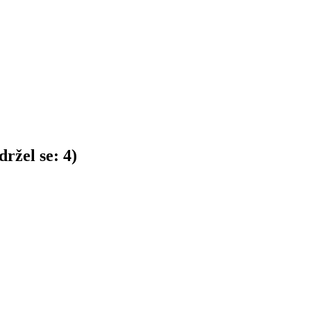
ržel se:
4
)