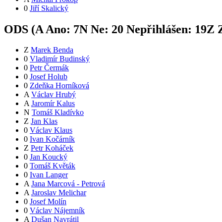
0
Jiří Skalický
ODS (
A
Ano:
7
N
Ne:
2
0
Nepřihlášen:
19
Z
Z
Z
Marek Benda
0
Vladimír Budinský
0
Petr Čermák
0
Josef Holub
0
Zdeňka Horníková
A
Václav Hrubý
A
Jaromír Kalus
N
Tomáš Kladívko
Z
Jan Klas
0
Václav Klaus
0
Ivan Kočárník
Z
Petr Koháček
0
Jan Koucký
0
Tomáš Květák
0
Ivan Langer
A
Jana Marcová - Petrová
A
Jaroslav Melichar
0
Josef Molín
0
Václav Nájemník
A
Dušan Navrátil