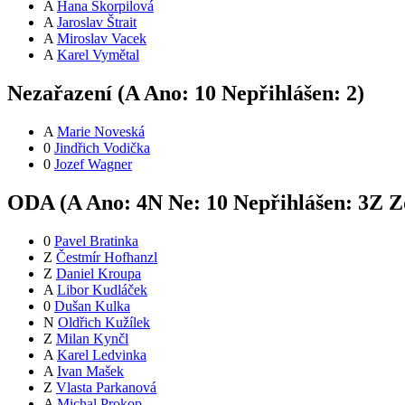
A
Hana Škorpilová
A
Jaroslav Štrait
A
Miroslav Vacek
A
Karel Vymětal
Nezařazení (
A
Ano:
1
0
Nepřihlášen:
2
)
A
Marie Noveská
0
Jindřich Vodička
0
Jozef Wagner
ODA (
A
Ano:
4
N
Ne:
1
0
Nepřihlášen:
3
Z
Zd
0
Pavel Bratinka
Z
Čestmír Hofhanzl
Z
Daniel Kroupa
A
Libor Kudláček
0
Dušan Kulka
N
Oldřich Kužílek
Z
Milan Kynčl
A
Karel Ledvinka
A
Ivan Mašek
Z
Vlasta Parkanová
A
Michal Prokop