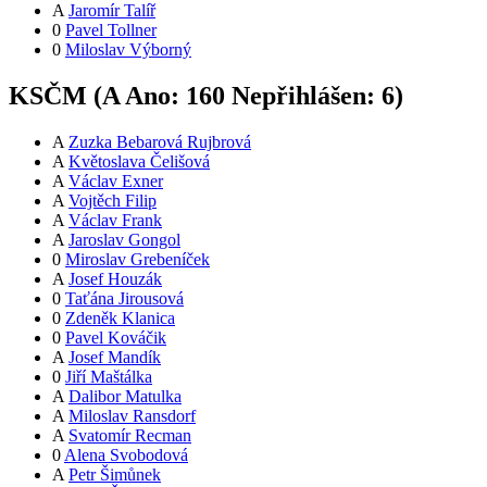
A
Jaromír Talíř
0
Pavel Tollner
0
Miloslav Výborný
KSČM (
A
Ano:
16
0
Nepřihlášen:
6
)
A
Zuzka Bebarová Rujbrová
A
Květoslava Čelišová
A
Václav Exner
A
Vojtěch Filip
A
Václav Frank
A
Jaroslav Gongol
0
Miroslav Grebeníček
A
Josef Houzák
0
Taťána Jirousová
0
Zdeněk Klanica
0
Pavel Kováčik
A
Josef Mandík
0
Jiří Maštálka
A
Dalibor Matulka
A
Miloslav Ransdorf
A
Svatomír Recman
0
Alena Svobodová
A
Petr Šimůnek