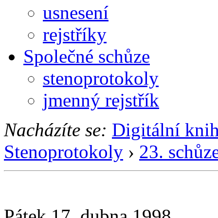
usnesení
rejstříky
Společné schůze
stenoprotokoly
jmenný rejstřík
Nacházíte se:
Digitální kni
Stenoprotokoly
›
23. schůz
Pátek 17. dubna 1998