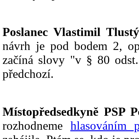
Poslanec Vlastimil Tlustý
návrh je pod bodem 2, opě
začíná slovy "v § 80 odst.
předchozí.
Místopředsedkyně PSP P
rozhodneme
hlasováním 