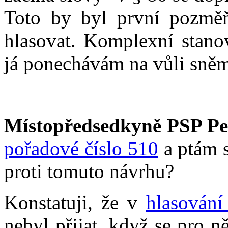
Toto by byl první pozmě
hlasovat. Komplexní stanov
já ponechávám na vůli sně
Místopředsedkyně PSP Pe
pořadové číslo 510
a ptám s
proti tomuto návrhu?
Konstatuji, že v
hlasování
nebyl přijat, když se pro 