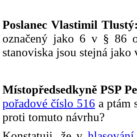
Poslanec Vlastimil Tlustý
označený jako 6 v § 86 od
stanoviska jsou stejná jako
Místopředsedkyně PSP Pe
pořadové číslo 516
a ptám s
proti tomuto návrhu?
Konstatuji, že v
hlasování