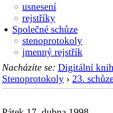
usnesení
rejstříky
Společné schůze
stenoprotokoly
jmenný rejstřík
Nacházíte se:
Digitální kni
Stenoprotokoly
›
23. schůz
Pátek 17. dubna 1998