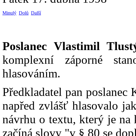
Minulý
Dolů
Další
Poslanec Vlastimil Tlust
komplexní záporné stan
hlasováním.
Předkladatel pan poslanec 
napřed zvlášť hlasovalo j
návrhu o textu, který je na 
začíná slovy "v § 80 se dop