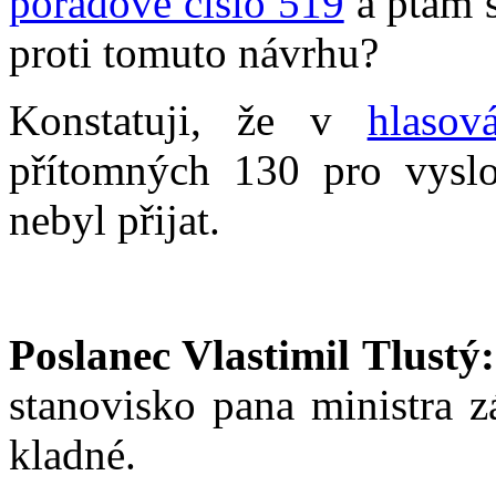
pořadové číslo 519
a ptám s
proti tomuto návrhu?
Konstatuji, že v
hlasov
přítomných 130 pro vyslo
nebyl přijat.
Poslanec Vlastimil Tlustý:
stanovisko pana ministra z
kladné.