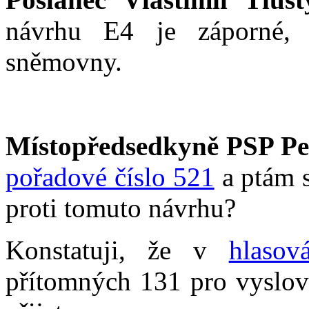
návrhu E4 je záporné, 
sněmovny.
Místopředsedkyně PSP Pe
pořadové číslo 521
a ptám s
proti tomuto návrhu?
Konstatuji, že v
hlasov
přítomných 131 pro vyslovi