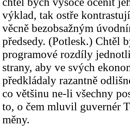
chtěl bych vysoce ocenit 
výklad, tak ostře kontrastuj
věcně bezobsažným úvodní
předsedy. (Potlesk.) Chtěl by
programové rozdíly jednotli
strany, aby ve svých ekono
předkládaly razantně odlišné
co většinu ne-li všechny pos
to, o čem mluvil guvernér To
měny.