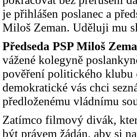
je přihlášen poslanec a př
Miloš Zeman. Uděluji mu s
Předseda PSP Miloš Zema
vážené kolegyně poslankyně
pověření politického klubu 
demokratické vás chci sezná
předloženému vládnímu soub
Zatímco filmový divák, kte
být právem žádán, aby si nat