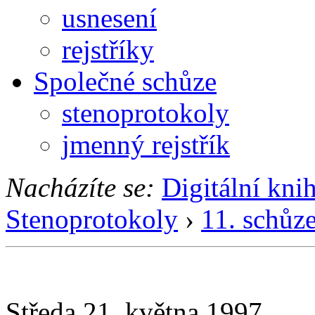
usnesení
rejstříky
Společné schůze
stenoprotokoly
jmenný rejstřík
Nacházíte se:
Digitální kni
Stenoprotokoly
›
11. schůz
Středa 21. května 1997