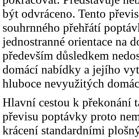
být odvráceno. Tento převi
souhrnného přehřátí poptávk
jednostranné orientace na d
především důsledkem nedost
domácí nabídky a jejího vyt
hluboce nevyužitých domác
Hlavní cestou k překonání 
převisu poptávky proto nem
krácení standardními plošný