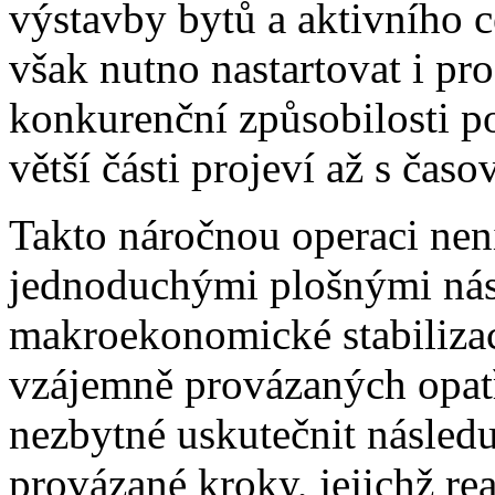
výstavby bytů a aktivního 
však nutno nastartovat i p
konkurenční způsobilosti po
větší části projeví až s ča
Takto náročnou operaci nen
jednoduchými plošnými nást
makroekonomické stabiliza
vzájemně provázaných opat
nezbytné uskutečnit následu
provázané kroky, jejichž rea