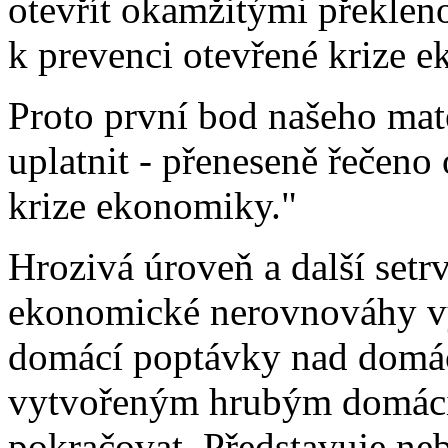
otevřít okamžitými překlen
k prevenci otevřené krize 
Proto první bod našeho mat
uplatnit - přeneseně řečeno 
krize ekonomiky."
Hrozivá úroveň a další setr
ekonomické nerovnováhy v
domácí poptávky nad domác
vytvořeným hrubým domácí
pokračovat. Představuje neb