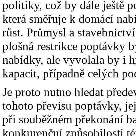
politiky, což by dále ještě p
která směřuje k domácí nabíd
růst. Průmysl a stavebnictv
plošná restrikce poptávky by
nabídky, ale vyvolala by i h
kapacit, případně celých po
Je proto nutno hledat před
tohoto převisu poptávky, je
při souběžném překonání ba
konkurenční způsobilosti t