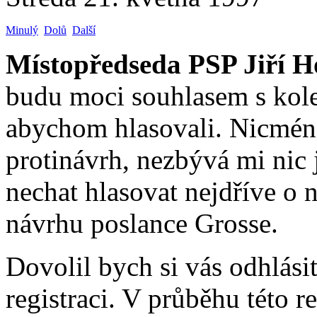
Minulý
Dolů
Další
Místopředseda PSP Jiří H
budu moci souhlasem s kol
abychom hlasovali. Nicméně,
protinávrh, nezbývá mi nic
nechat hlasovat nejdříve o 
návrhu poslance Grosse.
Dovolil bych si vás odhlási
registraci. V průběhu této 