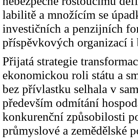
nebezpečně rostoucímu defic
labilitě a množícím se úpa
investičních a penzijních f
příspěvkových organizací i
Přijatá strategie transform
ekonomickou roli státu a sm
bez přívlastku selhala v sa
především odmítání hospodá
konkurenční způsobilosti p
průmyslové a zemědělské po