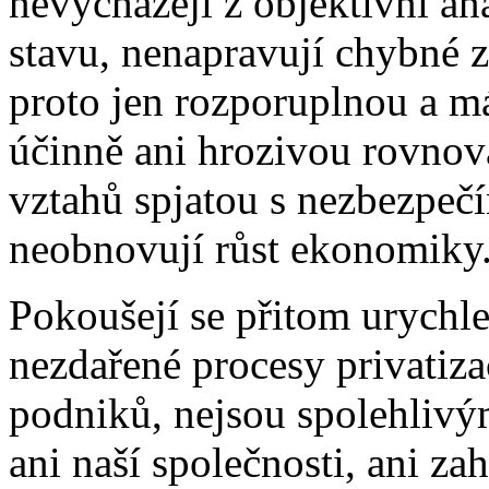
nevycházejí z objektivní an
stavu, nenapravují chybné zá
proto jen rozporuplnou a má
účinně ani hrozivou rovno
vztahů spjatou s nezbezpečí
neobnovují růst ekonomiky
Pokoušejí se přitom urychlen
nezdařené procesy privatiza
podniků, nejsou spolehliv
ani naší společnosti, ani za