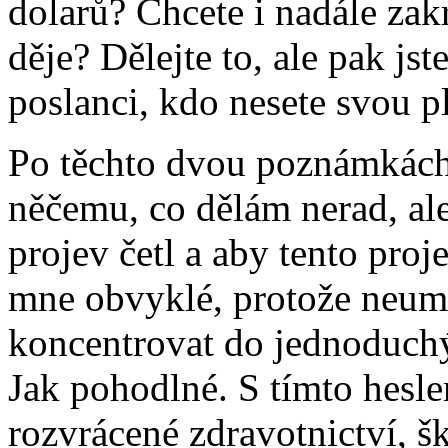
dolarů? Chcete i nadále zakr
děje? Dělejte to, ale pak jst
poslanci, kdo nesete svou 
Po těchto dvou poznámkách 
něčemu, co dělám nerad, ale
projev četl a aby tento proj
mne obvyklé, protože neum
koncentrovat do jednoduchýc
Jak pohodlné. S tímto hesle
rozvrácené zdravotnictví, š