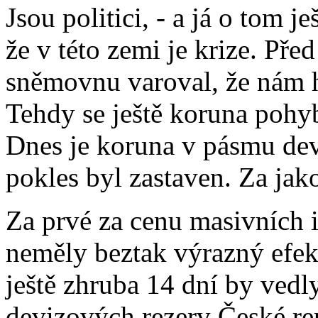
Jsou politici, - a já o tom je
že v této zemi je krize. Pře
sněmovnu varoval, že nám h
Tehdy se ještě koruna pohy
Dnes je koruna v pásmu dev
pokles byl zastaven. Za jak
Za prvé za cenu masivních 
neměly beztak výrazný efek
ještě zhruba 14 dní by vedl
devizových rezerv České re