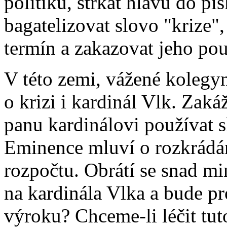
politiku, strkat hlavu do pí
bagatelizovat slovo "krize"
termín a zakazovat jeho pou
V této zemi, vážené kolegy
o krizi i kardinál Vlk. Zak
panu kardinálovi používat s
Eminence mluví o rozkrádání
rozpočtu. Obrátí se snad min
na kardinála Vlka a bude pr
výroku? Chceme-li léčit tut