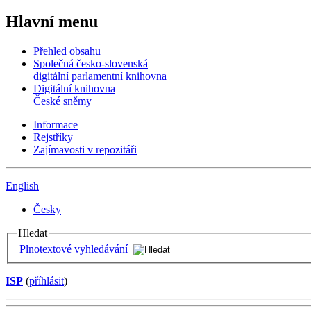
Hlavní menu
Přehled obsahu
Společná česko-slovenská
digitální parlamentní knihovna
Digitální knihovna
České sněmy
Informace
Rejstříky
Zajímavosti v repozitáři
English
Česky
Hledat
Plnotextové vyhledávání
ISP
(
příhlásit
)