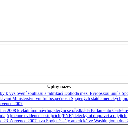
Úplný název
ky k vyslovení souhlasu s ratifikací Dohoda mezi Evropskou unií a S
edávání Ministerstvu vnitřní bezpečnosti Spojených států amerických, 
ervence 2007
tna 2008 k vládnímu návrhu, kterým se předkládá Parlamentu České rep
dajů jmenné evidence cestujících (PNR) leteckými dopravci a o jejich 
ne 23. července 2007 a za Spojené státy americké ve Washingtonu dne 