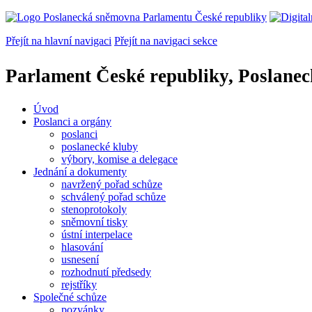
Přejít na hlavní navigaci
Přejít na navigaci sekce
Parlament České republiky, Poslane
Úvod
Poslanci a orgány
poslanci
poslanecké kluby
výbory, komise a delegace
Jednání a dokumenty
navržený pořad schůze
schválený pořad schůze
stenoprotokoly
sněmovní tisky
ústní interpelace
hlasování
usnesení
rozhodnutí předsedy
rejstříky
Společné schůze
pozvánky