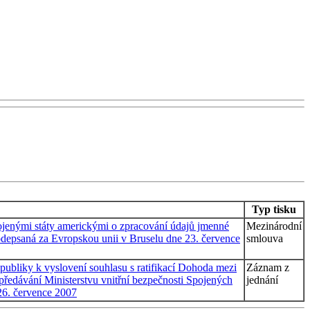
Typ tisku
pojenými státy americkými o zpracování údajů jmenné
Mezinárodní
podepsaná za Evropskou unii v Bruselu dne 23. července
smlouva
ubliky k vyslovení souhlasu s ratifikací Dohoda mezi
Záznam z
předávání Ministerstvu vnitřní bezpečnosti Spojených
jednání
26. července 2007