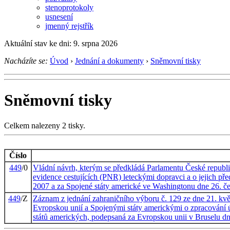
stenoprotokoly
usnesení
jmenný rejstřík
Aktuální stav ke dni: 9. srpna 2026
Nacházíte se:
Úvod
›
Jednání a dokumenty
›
Sněmovní tisky
Sněmovní tisky
Celkem nalezeny 2 tisky.
Číslo
449
/0
Vládní návrh, kterým se předkládá Parlamentu České republi
evidence cestujících (PNR) leteckými dopravci a o jejich př
2007 a za Spojené státy americké ve Washingtonu dne 26. č
449
/Z
Záznam z jednání zahraničního výboru č. 129 ze dne 21. kvě
Evropskou unií a Spojenými státy americkými o zpracování ú
států amerických, podepsaná za Evropskou unii v Bruselu d