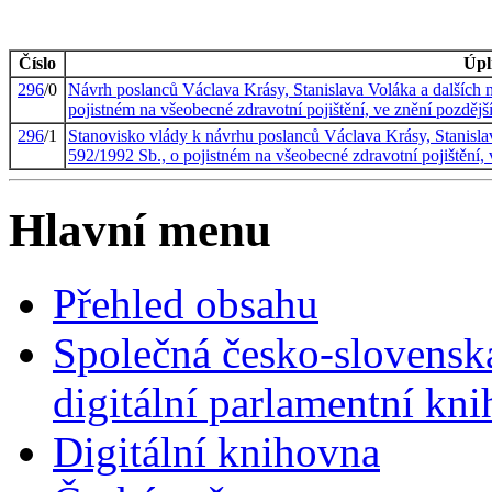
Číslo
Úpl
296
/0
Návrh poslanců Václava Krásy, Stanislava Voláka a dalších 
pojistném na všeobecné zdravotní pojištění, ve znění pozdějš
296
/1
Stanovisko vlády k návrhu poslanců Václava Krásy, Stanisla
592/1992 Sb., o pojistném na všeobecné zdravotní pojištění, 
Hlavní menu
Přehled obsahu
Společná česko-slovensk
digitální parlamentní kn
Digitální knihovna