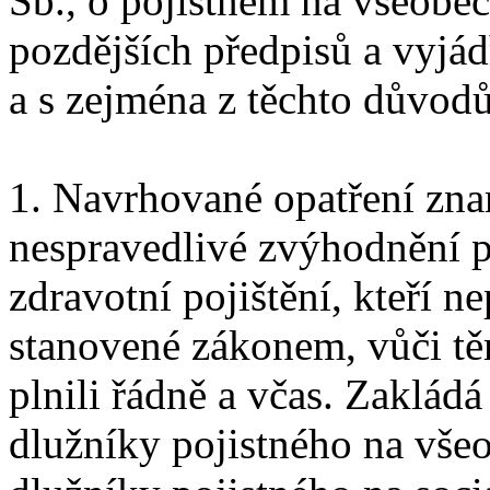
Sb., o pojistném na všeobec
pozdějších předpisů a vyjádř
a s zejména z těchto důvodů
1. Navrhované opatření zn
nespravedlivé zvýhodnění p
zdravotní pojištění, kteří ne
stanovené zákonem, vůči těm
plnili řádně a včas. Zaklád
dlužníky pojistného na všeo