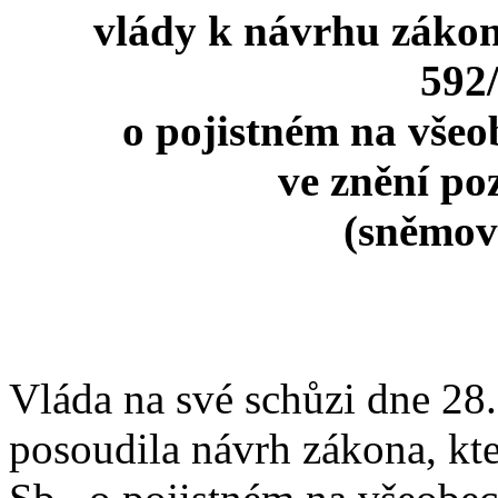
vlády k návrhu zákon
592/
o pojistném na všeob
ve znění po
(sněmovn
Vláda na své schůzi dne 28.
posoudila návrh zákona, kt