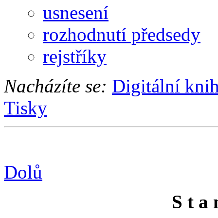
usnesení
rozhodnutí předsedy
rejstříky
Nacházíte se:
Digitální kni
Tisky
Dolů
S t a 