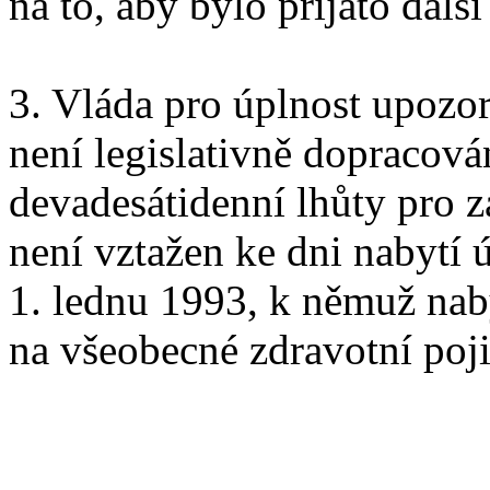
na to, aby bylo přijato dalš
3. Vláda pro úplnost upozor
není legislativně dopracov
devadesátidenní lhůty pro z
není vztažen ke dni nabytí ú
1. lednu 1993, k němuž nab
na všeobecné zdravotní poji