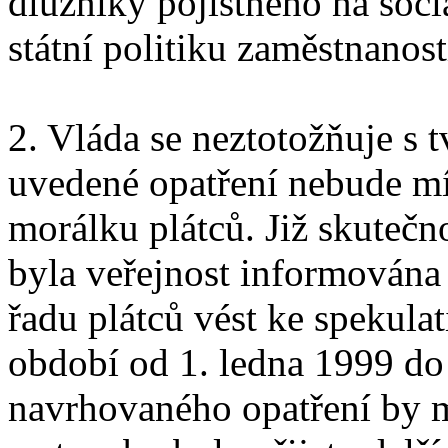
dlužníky pojistného na soci
státní politiku zaměstnanost
2. Vláda se neztotožňuje s 
uvedené opatření nebude mí
morálku plátců. Již skutečn
byla veřejnost informována
řadu plátců vést ke spekula
období od 1. ledna 1999 do 
navrhovaného opatření by 