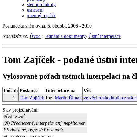
stenoprotokoly
usnesení
jmenný rejstřík
Poslanecká sněmovna, 5. období, 2006 - 2010
Nacházíte se:
Úvod
›
Jednání a dokumenty
›
Ústní interpelace
Tom Zajíček - podané ústní inte
Vylosované pořadí ústních interpelací na č
Pořadí
Poslanec
Interpelace na
Věc
1.
Tom Zajíček
Ing.
Martin Říman
ve věci rozhodnutí o zruš
Stav projednávání:
Přednesené
(N) Přednesené, interpelovaný nepřítomen
Přednesené, odpověď písemně
Stav interpelace neznámý