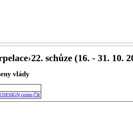
rpelace
›
22. schůze (16. - 31. 10. 
leny vlády
ení DESIGN centra ČR