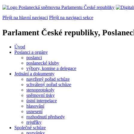
Přejít na hlavní navigaci
Přejít na navigaci sekce
Parlament České republiky, Poslane
Úvod
Poslanci a orgány
poslanci
poslanecké kluby
výbory, komise a delegace
Jednání a dokumenty
navržený pořad schůze
schválený pořad schůze
stenoprotokoly
sněmovní tisky
ústní interpelace
hlasování
usnesení
rozhodnutí předsedy
rejstříky
Společné schůze
pozvánky