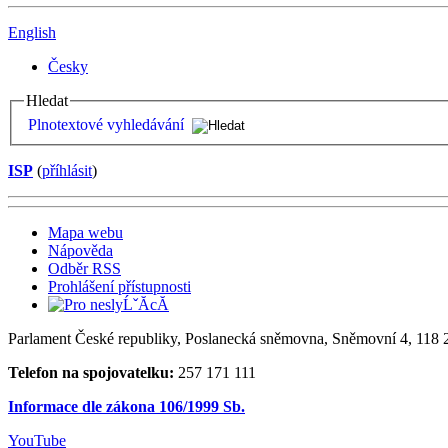
English
Česky
Hledat
Plnotextové vyhledávání
ISP
(
příhlásit
)
Mapa webu
Nápověda
Odběr RSS
Prohlášení přístupnosti
Parlament České republiky, Poslanecká sněmovna, Sněmovní 4, 118 2
Telefon na spojovatelku:
257 171 111
Informace dle zákona 106/1999 Sb.
YouTube