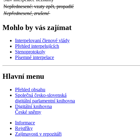
Nepřednesené: vzaty zpět, propadlé
Nepřednesené, zrušené
Mohlo by vás zajímat
Interpelovaní členové vlády
Přehled interpelujících
Stenoprotokoly
Písemné interpelace
Hlavní menu
Přehled obsahu
Společná česko-slovenská
digitální parlamentní knihovna
Digitální knihovna
České sněmy
Informace
Rejstříky
Zajímavosti v repozitáři