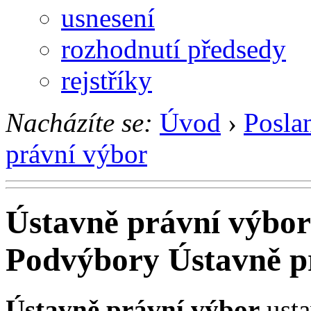
usnesení
rozhodnutí předsedy
rejstříky
Nacházíte se:
Úvod
›
Posla
právní výbor
Ústavně právní výbor
Podvýbory Ústavně p
Ústavně právní výbor
usta