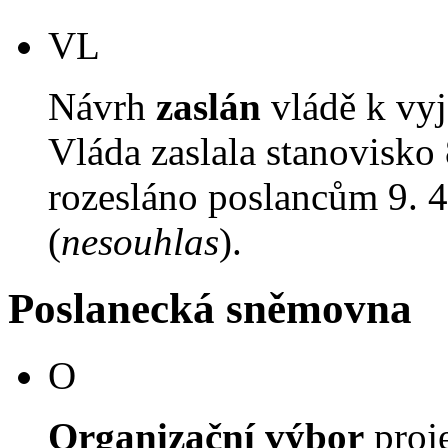
VL
Návrh
zaslán
vládě k vyj
Vláda zaslala stanovisko
rozesláno poslancům 9. 4
(
nesouhlas
).
Poslanecká sněmovna
O
Organizační výbor
proj