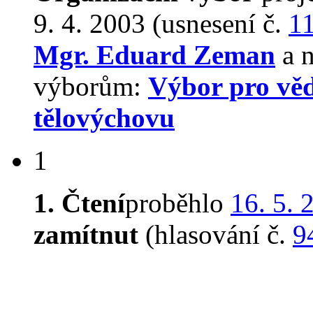
9. 4. 2003 (usnesení č.
1
Mgr. Eduard Zeman
a n
výborům:
Výbor pro věd
tělovýchovu
1
1. Čtení
proběhlo
16. 5. 
zamítnut
(hlasování č.
9