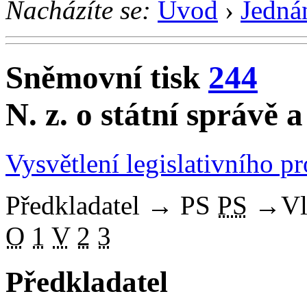
Nacházíte se:
Úvod
›
Jedná
Sněmovní tisk
244
N. z. o státní správě 
Vysvětlení legislativního p
Předkladatel
→
PS
PS
→
Vl
O
1
V
2
3
Předkladatel