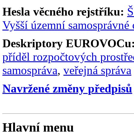
Hesla věcného rejstříku:
Š
Vyšší územní samosprávné
Deskriptory EUROVOCu
příděl rozpočtových prostř
samospráva
,
veřejná správa
Navržené změny předpisů
Hlavní menu