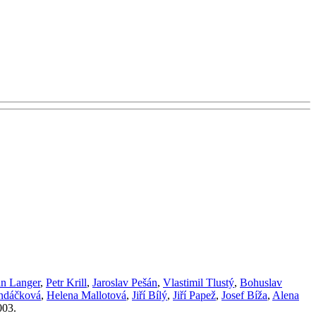
an Langer
,
Petr Krill
,
Jaroslav Pešán
,
Vlastimil Tlustý
,
Bohuslav
ndáčková
,
Helena Mallotová
,
Jiří Bílý
,
Jiří Papež
,
Josef Bíža
,
Alena
003.