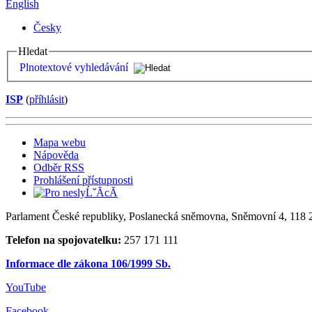
English
Česky
Hledat
Plnotextové vyhledávání
ISP
(
příhlásit
)
Mapa webu
Nápověda
Odběr RSS
Prohlášení přístupnosti
Parlament České republiky, Poslanecká sněmovna, Sněmovní 4, 118 2
Telefon na spojovatelku:
257 171 111
Informace dle zákona 106/1999 Sb.
YouTube
Facebook