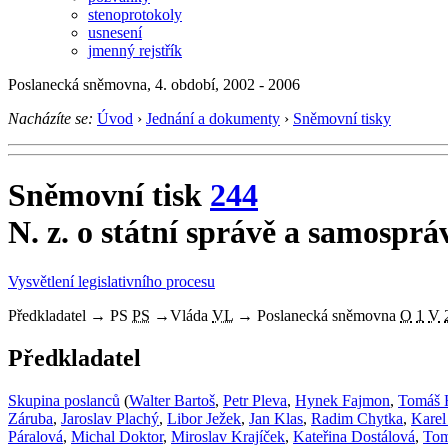
stenoprotokoly
usnesení
jmenný rejstřík
Poslanecká sněmovna, 4. období, 2002 - 2006
Nacházíte se:
Úvod
›
Jednání a dokumenty
›
Sněmovní tisky
Sněmovní tisk
244
N. z. o státní správě a samospráv
Vysvětlení legislativního procesu
Předkladatel
→
PS
PS
→
Vláda
VL
→
Poslanecká sněmovna
O
1
V
Předkladatel
Skupina poslanců
(
Walter Bartoš
,
Petr Pleva
,
Hynek Fajmon
,
Tomáš 
Záruba
,
Jaroslav Plachý
,
Libor Ježek
,
Jan Klas
,
Radim Chytka
,
Karel
Páralová
,
Michal Doktor
,
Miroslav Krajíček
,
Kateřina Dostálová
,
Tom