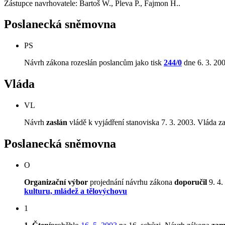
Zástupce navrhovatele: Bartoš W., Pleva P., Fajmon H..
Poslanecká sněmovna
PS
Návrh zákona rozeslán poslancům jako tisk
244/0
dne 6. 3. 200
Vláda
VL
Návrh
zaslán
vládě k vyjádření stanoviska 7. 3. 2003. Vláda za
Poslanecká sněmovna
O
Organizační výbor
projednání návrhu zákona
doporučil
9. 4.
kulturu, mládež a tělovýchovu
1