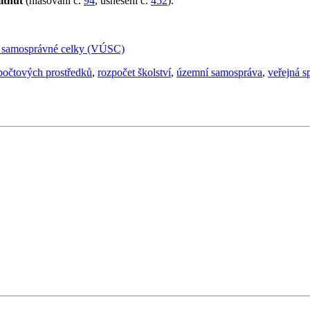
ítnut
(hlasování č.
94
, usnesení č.
452
).
í samosprávné celky (VÚSC)
zpočtových prostředků
,
rozpočet školství
,
územní samospráva
,
veřejná s