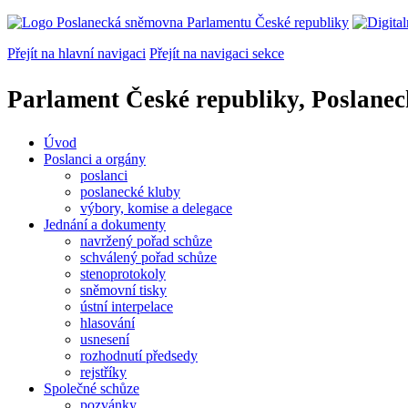
Přejít na hlavní navigaci
Přejít na navigaci sekce
Parlament České republiky, Poslane
Úvod
Poslanci a orgány
poslanci
poslanecké kluby
výbory, komise a delegace
Jednání a dokumenty
navržený pořad schůze
schválený pořad schůze
stenoprotokoly
sněmovní tisky
ústní interpelace
hlasování
usnesení
rozhodnutí předsedy
rejstříky
Společné schůze
pozvánky