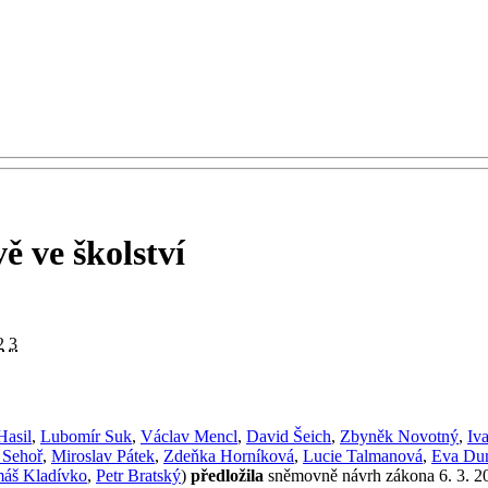
ě ve školství
2
3
Hasil
,
Lubomír Suk
,
Václav Mencl
,
David Šeich
,
Zbyněk Novotný
,
Iv
 Sehoř
,
Miroslav Pátek
,
Zdeňka Horníková
,
Lucie Talmanová
,
Eva Du
áš Kladívko
,
Petr Bratský
)
předložila
sněmovně návrh zákona 6. 3. 2