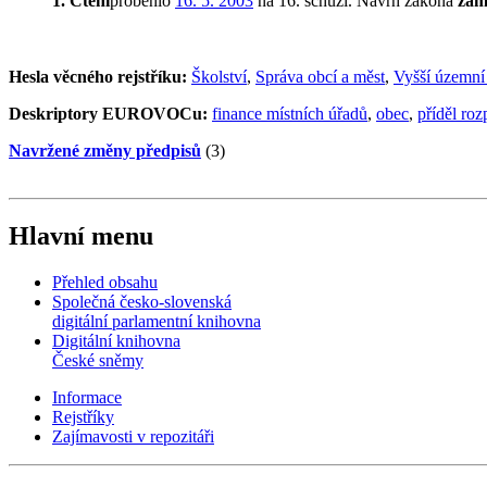
1. Čtení
proběhlo
16. 5. 2003
na 16. schůzi. Návrh zákona
zam
Hesla věcného rejstříku:
Školství
,
Správa obcí a měst
,
Vyšší územn
Deskriptory EUROVOCu:
finance místních úřadů
,
obec
,
příděl ro
Navržené změny předpisů
(3)
Hlavní menu
Přehled obsahu
Společná česko-slovenská
digitální parlamentní knihovna
Digitální knihovna
České sněmy
Informace
Rejstříky
Zajímavosti v repozitáři