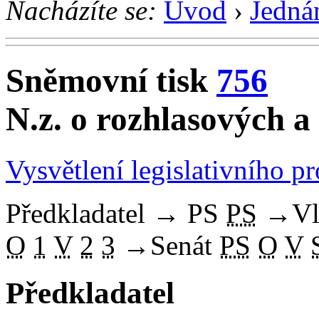
Nacházíte se:
Úvod
›
Jedná
Sněmovní tisk
756
N.z. o rozhlasových a 
Vysvětlení legislativního p
Předkladatel
→
PS
PS
→
Vl
O
1
V
2
3
→
Senát
PS
O
V
Předkladatel