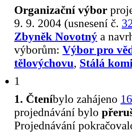
Organizační výbor
proj
9. 9. 2004 (usnesení č.
3
Zbyněk Novotný
a navrh
výborům:
Výbor pro věd
tělovýchovu
,
Stálá komi
1
1. Čtení
bylo zahájeno
16
projednávání bylo
přeru
Projednávání pokračova