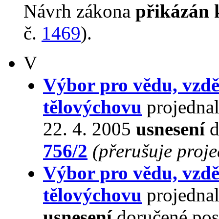
Návrh zákona
přikázán 
č.
1469
).
V
Výbor pro vědu, vzdě
tělovýchovu
projednal
22. 4. 2005
usnesení
d
756/2
(přerušuje proj
Výbor pro vědu, vzdě
tělovýchovu
projednal
usnesení
doručené pos