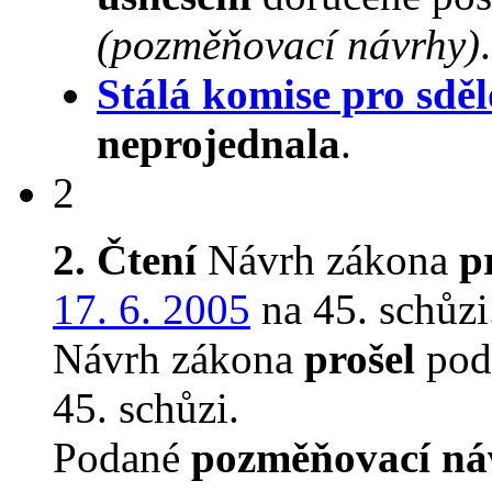
(pozměňovací návrhy)
.
Stálá komise pro sdě
neprojednala
.
2
2. Čtení
Návrh zákona
p
17. 6. 2005
na 45. schůzi
Návrh zákona
prošel
podr
45. schůzi.
Podané
pozměňovací ná