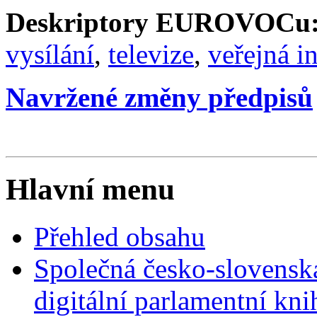
Deskriptory EUROVOCu
vysílání
,
televize
,
veřejná in
Navržené změny předpisů
Hlavní menu
Přehled obsahu
Společná česko-slovensk
digitální parlamentní kn