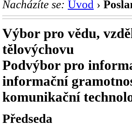
Nacházíte se:
Úvod
›
Posla
Výbor pro vědu, vzděl
tělovýchovu
Podvýbor pro informa
informační gramotnos
komunikační technolo
Předseda