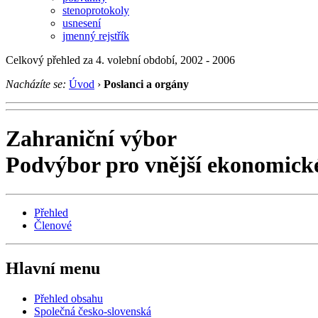
stenoprotokoly
usnesení
jmenný rejstřík
Celkový přehled za 4. volební období, 2002 - 2006
Nacházíte se:
Úvod
›
Poslanci a orgány
Zahraniční výbor
Podvýbor pro vnější ekonomick
Přehled
Členové
Hlavní menu
Přehled obsahu
Společná česko-slovenská