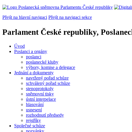
Přejít na hlavní navigaci
Přejít na navigaci sekce
Parlament České republiky, Poslane
Úvod
Poslanci a orgány
poslanci
poslanecké kluby
výbory, komise a delegace
Jednání a dokumenty
navržený pořad schůze
schválený pořad schůze
stenoprotokoly
sněmovní tisky
ústní interpelace
hlasování
usnesení
rozhodnutí předsedy
rejstříky
Společné schůze
pozvánky