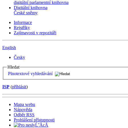
digitální parlamentní knihovna
Digitální knihovna
České sněmy
Informace
Rejstříky
Zajímavosti v repozitáři
English
Česky
Hledat
Plnotextové vyhledávání
ISP
(
příhlásit
)
Mapa webu
Nápověda
Odběr RSS
Prohlášení přístupnosti