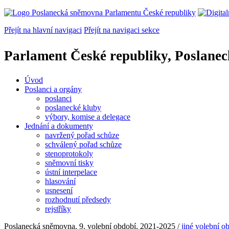
Přejít na hlavní navigaci
Přejít na navigaci sekce
Parlament České republiky, Poslane
Úvod
Poslanci a orgány
poslanci
poslanecké kluby
výbory, komise a delegace
Jednání a dokumenty
navržený pořad schůze
schválený pořad schůze
stenoprotokoly
sněmovní tisky
ústní interpelace
hlasování
usnesení
rozhodnutí předsedy
rejstříky
Poslanecká sněmovna, 9. volební období, 2021-2025
/
jiné volební o