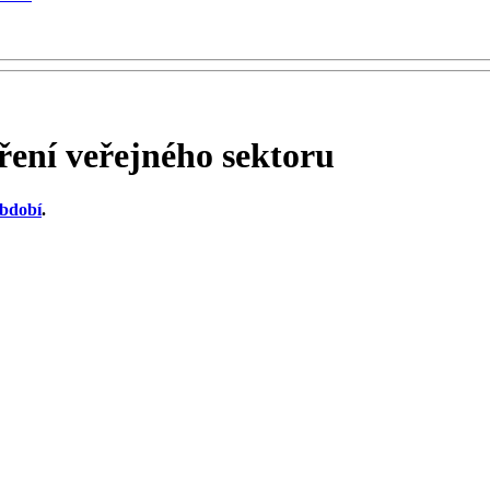
ení veřejného sektoru
období
.