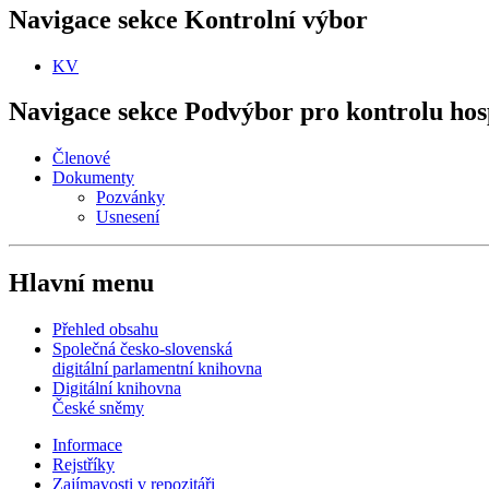
Navigace sekce
Kontrolní výbor
KV
Navigace sekce
Podvýbor pro kontrolu hos
Členové
Dokumenty
Pozvánky
Usnesení
Hlavní menu
Přehled obsahu
Společná česko-slovenská
digitální parlamentní knihovna
Digitální knihovna
České sněmy
Informace
Rejstříky
Zajímavosti v repozitáři