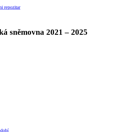
cká sněmovna
2021 – 2025
bdobí