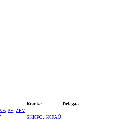
Komise
Delegace
KV
,
PV
,
ZEV
V
SKKPO
,
SKFAÚ