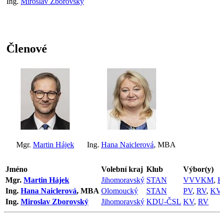
Ing.
Miroslav Zborovský
Členové
Mgr.
Martin Hájek
Ing.
Hana Naiclerová
, MBA
Jméno
Volební kraj
Klub
Výbor(y)
Mgr.
Martin Hájek
Jihomoravský
STAN
VVVKM
,
Ing.
Hana Naiclerová
, MBA
Olomoucký
STAN
PV
,
RV
,
K
Ing.
Miroslav Zborovský
Jihomoravský
KDU-ČSL
KV
,
RV