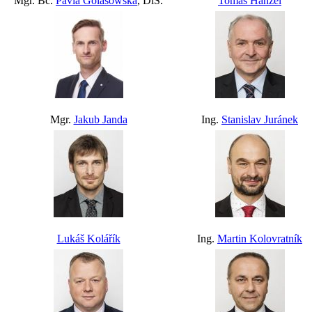
Mgr. Bc.
Pavla Golasowská
, DiS.
Tomáš Hanzel
Mgr.
Jakub Janda
Ing.
Stanislav Juránek
Lukáš Kolářík
Ing.
Martin Kolovratník