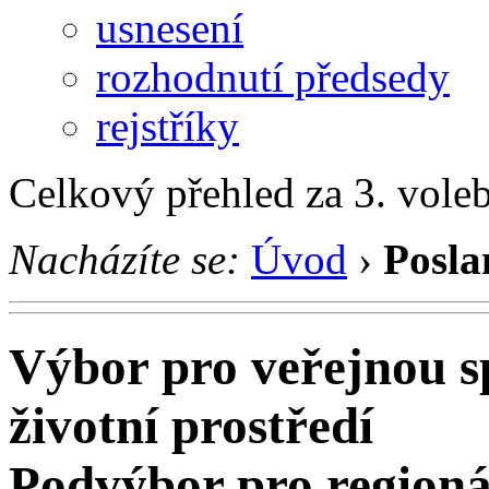
usnesení
rozhodnutí předsedy
rejstříky
Celkový přehled za 3. vole
Nacházíte se:
Úvod
›
Posla
Výbor pro veřejnou sp
životní prostředí
Podvýbor pro regioná