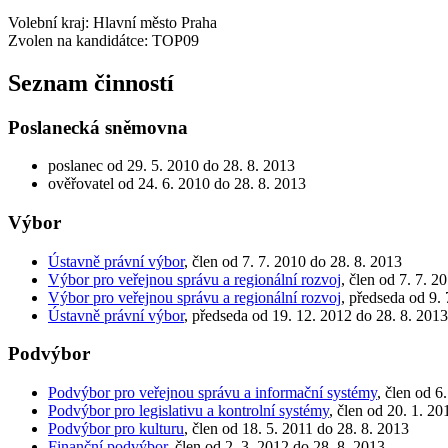
Volební kraj: Hlavní město Praha
Zvolen na kandidátce: TOP09
Seznam činností
Poslanecká sněmovna
poslanec od 29. 5. 2010 do 28. 8. 2013
ověřovatel od 24. 6. 2010 do 28. 8. 2013
Výbor
Ústavně právní výbor
, člen od 7. 7. 2010 do 28. 8. 2013
Výbor pro veřejnou správu a regionální rozvoj
, člen od 7. 7. 2
Výbor pro veřejnou správu a regionální rozvoj
, předseda od 9.
Ústavně právní výbor
, předseda od 19. 12. 2012 do 28. 8. 2013
Podvýbor
Podvýbor pro veřejnou správu a informační systémy
, člen od 6
Podvýbor pro legislativu a kontrolní systémy
, člen od 20. 1. 2
Podvýbor pro kulturu
, člen od 18. 5. 2011 do 28. 8. 2013
Finanční podvýbor
, člen od 2. 3. 2012 do 28. 8. 2013