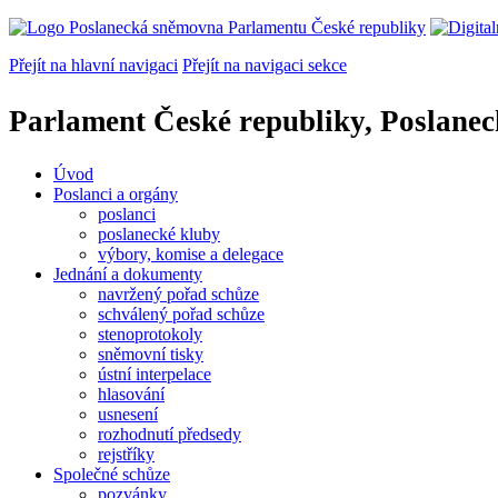
Přejít na hlavní navigaci
Přejít na navigaci sekce
Parlament České republiky, Poslane
Úvod
Poslanci a orgány
poslanci
poslanecké kluby
výbory, komise a delegace
Jednání a dokumenty
navržený pořad schůze
schválený pořad schůze
stenoprotokoly
sněmovní tisky
ústní interpelace
hlasování
usnesení
rozhodnutí předsedy
rejstříky
Společné schůze
pozvánky