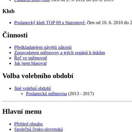
Klub
Poslanecký klub TOP 09 a Starostové
, člen od 10. 6. 2010 do 
Činnosti
Předkladatelem návrhů zákonů
Zpravodajem sněmovny a jejich orgánů k tiskům
Řeč ve sněmovně
Jak jsem hlasoval
Volba volebního období
Jiné volební období
Poslanecká sněmovna
(2013 - 2017)
Hlavní menu
Přehled obsahu
Společná česko-slovenská