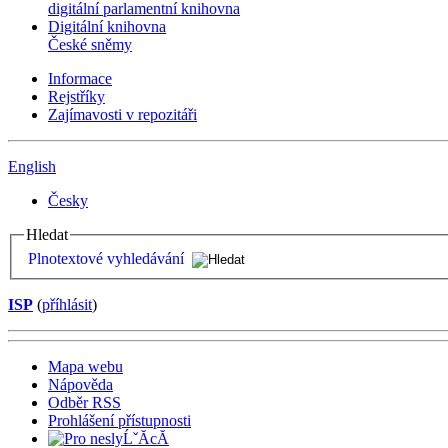
digitální parlamentní knihovna
Digitální knihovna
České sněmy
Informace
Rejstříky
Zajímavosti v repozitáři
English
Česky
Hledat
Plnotextové vyhledávání
ISP
(
příhlásit
)
Mapa webu
Nápověda
Odběr RSS
Prohlášení přístupnosti