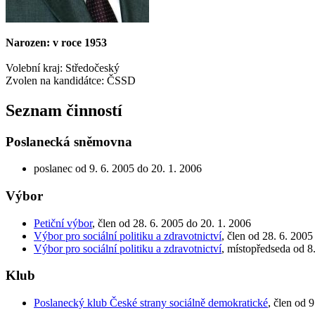
Narozen: v roce 1953
Volební kraj: Středočeský
Zvolen na kandidátce: ČSSD
Seznam činností
Poslanecká sněmovna
poslanec od 9. 6. 2005 do 20. 1. 2006
Výbor
Petiční výbor
, člen od 28. 6. 2005 do 20. 1. 2006
Výbor pro sociální politiku a zdravotnictví
, člen od 28. 6. 2005
Výbor pro sociální politiku a zdravotnictví
, místopředseda od 8
Klub
Poslanecký klub České strany sociálně demokratické
, člen od 