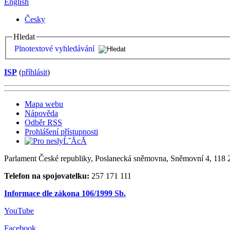
English
Česky
Hledat
Plnotextové vyhledávání
ISP
(
příhlásit
)
Mapa webu
Nápověda
Odběr RSS
Prohlášení přístupnosti
Parlament České republiky, Poslanecká sněmovna, Sněmovní 4, 118 2
Telefon na spojovatelku:
257 171 111
Informace dle zákona 106/1999 Sb.
YouTube
Facebook