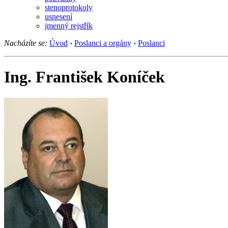
stenoprotokoly
usnesení
jmenný rejstřík
Nacházíte se:
Úvod
›
Poslanci a orgány
›
Poslanci
Ing. František Koníček