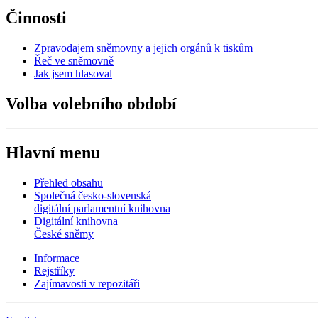
Činnosti
Zpravodajem sněmovny a jejich orgánů k tiskům
Řeč ve sněmovně
Jak jsem hlasoval
Volba volebního období
Hlavní menu
Přehled obsahu
Společná česko-slovenská
digitální parlamentní knihovna
Digitální knihovna
České sněmy
Informace
Rejstříky
Zajímavosti v repozitáři