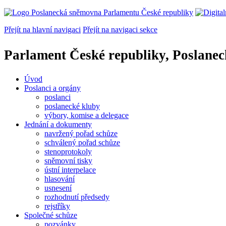
Přejít na hlavní navigaci
Přejít na navigaci sekce
Parlament České republiky, Poslane
Úvod
Poslanci a orgány
poslanci
poslanecké kluby
výbory, komise a delegace
Jednání a dokumenty
navržený pořad schůze
schválený pořad schůze
stenoprotokoly
sněmovní tisky
ústní interpelace
hlasování
usnesení
rozhodnutí předsedy
rejstříky
Společné schůze
pozvánky