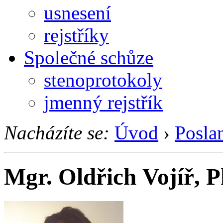
usnesení
rejstříky
Společné schůze
stenoprotokoly
jmenný rejstřík
Nacházíte se:
Úvod
›
Posla
Mgr. Oldřich Vojíř, P